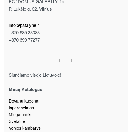
PC “DOMUS GALERIJA” 1a.
P. Lukšio g. 32, Vilnius
info@patalyne.lt
+370 685 33383
+370 699 77277
Siunčiame visoje Lietuvoje!
Mūsų Katalogas
Dovanų kuponai
Išpardavimas
Miegamasis
Svetainė
Vonios kambarys