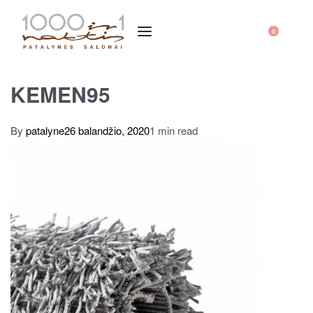
0
KEMEN95
By
patalyne
26 balandžio, 2020
1 min read