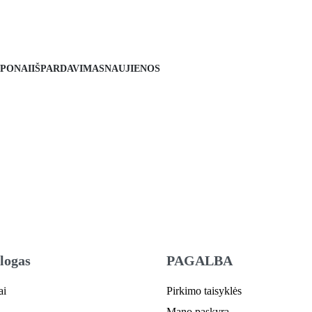
PONAI
IŠPARDAVIMAS
NAUJIENOS
logas
PAGALBA
ai
Pirkimo taisyklės
Mano paskyra