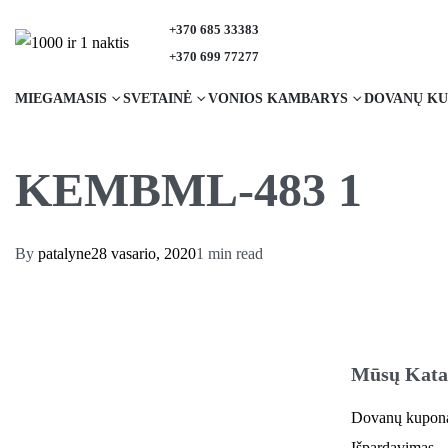
+370 685 33383
+370 699 77277
MIEGAMASIS
SVETAINĖ
VONIOS KAMBARYS
DOVANŲ KU
KEMBML-483 1
By
patalyne
28 vasario, 2020
1 min read
Mūsų Kata
Dovanų kupon
Išpardavimas