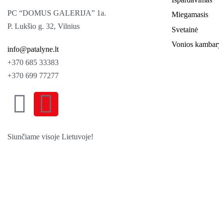
PC “DOMUS GALERIJA” 1a.
Miegamasis
P. Lukšio g. 32, Vilnius
Svetainė
Vonios kambar
info@patalyne.lt
+370 685 33383
+370 699 77277
Siunčiame visoje Lietuvoje!