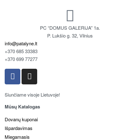
PC “DOMUS GALERIJA” 1a.
P. Lukšio g. 32, Vilnius
info@patalyne.lt
+370 685 33383
+370 699 77277
Siunčiame visoje Lietuvoje!
Mūsų Katalogas
Dovanų kuponai
Išpardavimas
Miegamasis