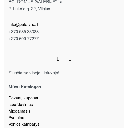
PC “DOMUS GALERIJA” 1a.
P. Lukšio g. 32, Vilnius
info@patalyne.lt
+370 685 33383
+370 699 77277
Siunčiame visoje Lietuvoje!
Mūsų Katalogas
Dovanų kuponai
Išpardavimas
Miegamasis
Svetainė
Vonios kambarys