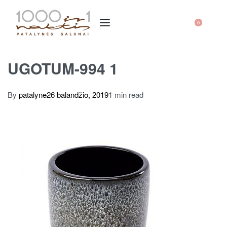
0
UGOTUM-994 1
By
patalyne
26 balandžio, 2019
1 min read