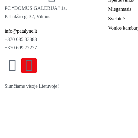
PC “DOMUS GALERIJA” 1a.
Miegamasis
P. Lukšio g. 32, Vilnius
Svetainė
Vonios kambar
info@patalyne.lt
+370 685 33383
+370 699 77277
Siunčiame visoje Lietuvoje!