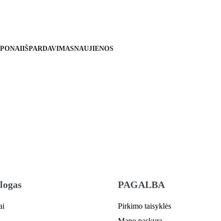
PONAI
IŠPARDAVIMAS
NAUJIENOS
logas
PAGALBA
ai
Pirkimo taisyklės
Mano paskyra