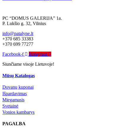
tarp
įrašų
PC “DOMUS GALERIJA” 1a.
P. Lukšio g. 32, Vilnius
info@patalyne.lt
+370 685 33383
+370 699 77277
Facebook-f
Instagram
Siunčiame visoje Lietuvoje!
Mūsų Katalogas
Dovanų kuponai
Išpardavimas
Miegamasis
Svetainė
Vonios kambarys
PAGALBA