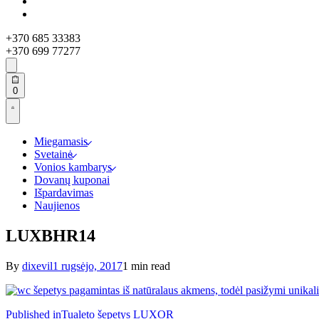
+370 685 33383
+370 699 77277
Search
open
Open
0
cart
Open
Account
details
Miegamasis
Svetainė
Vonios kambarys
Dovanų kuponai
Išpardavimas
Naujienos
LUXBHR14
By
dixevil
1 rugsėjo, 2017
1 min read
Navigacija
Published in
Tualeto šepetys LUXOR