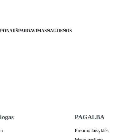
PONAI
IŠPARDAVIMAS
NAUJIENOS
logas
PAGALBA
ai
Pirkimo taisyklės
Mano paskyra