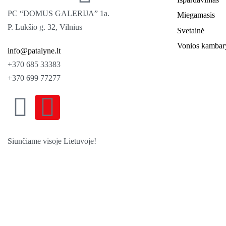
PC “DOMUS GALERIJA” 1a.
Miegamasis
P. Lukšio g. 32, Vilnius
Svetainė
Vonios kambar
info@patalyne.lt
+370 685 33383
+370 699 77277
Siunčiame visoje Lietuvoje!