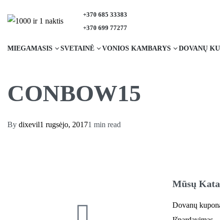
+370 685 33383
+370 699 77277
MIEGAMASIS
SVETAINĖ
VONIOS KAMBARYS
DOVANŲ KU
CONBOW15
By
dixevil
1 rugsėjo, 2017
1 min read
Mūsų Kata
Dovanų kupon
Išpardavimas