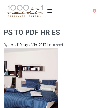
0
PS TO PDF HR ES
By
dixevil
10 rugpjūčio, 2017
1 min read