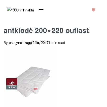
0
antklodė 200×220 outlast
By
patalyne
1 rugpjūčio, 2017
1 min read