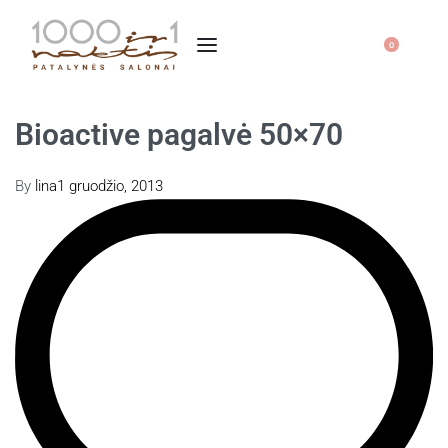
0
Bioactive pagalvė 50×70
By
lina
1 gruodžio, 2013