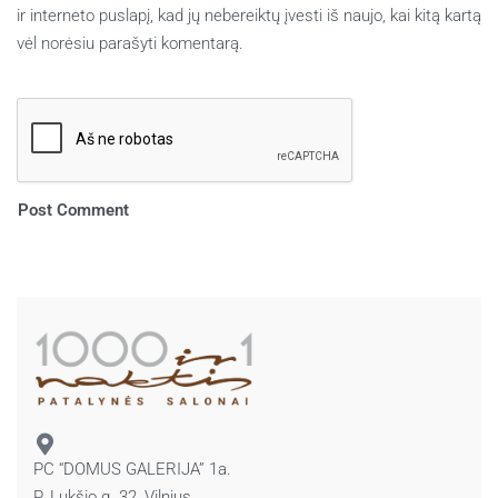
ir interneto puslapį, kad jų nebereiktų įvesti iš naujo, kai kitą kartą
vėl norėsiu parašyti komentarą.
PC “DOMUS GALERIJA” 1a.
P. Lukšio g. 32, Vilnius