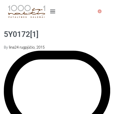
0
5Y0172[1]
By
lina
24 rugpjūčio, 2015