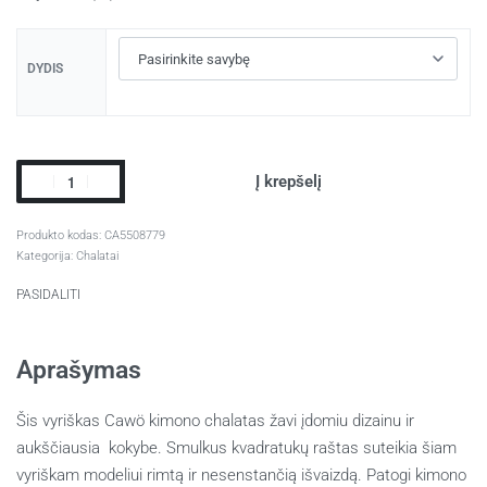
DYDIS
Į krepšelį
CA5508779
Kategorija:
Chalatai
PASIDALITI
Aprašymas
Šis vyriškas Cawö kimono chalatas žavi įdomiu dizainu ir
aukščiausia kokybe. Smulkus kvadratukų raštas suteikia šiam
vyriškam modeliui rimtą ir nesenstančią išvaizdą. Patogi kimono