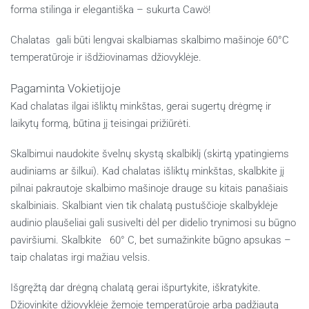
forma stilinga ir elegantiška – sukurta Cawö!
Chalatas gali būti lengvai skalbiamas skalbimo mašinoje 60°C
temperatūroje ir išdžiovinamas džiovyklėje.
Pagaminta Vokietijoje
Kad chalatas ilgai išliktų minkštas, gerai sugertų drėgmę ir
laikytų formą, būtina jį teisingai prižiūrėti.
Skalbimui naudokite švelnų skystą skalbiklį (skirtą ypatingiems
audiniams ar šilkui). Kad chalatas išliktų minkštas, skalbkite jį
pilnai pakrautoje skalbimo mašinoje drauge su kitais panašiais
skalbiniais. Skalbiant vien tik chalatą pustuščioje skalbyklėje
audinio plaušeliai gali susivelti dėl per didelio trynimosi su būgno
paviršiumi. Skalbkite 60° C, bet sumažinkite būgno apsukas –
taip chalatas irgi mažiau velsis.
Išgręžtą dar drėgną chalatą gerai išpurtykite, iškratykite.
Džiovinkite džiovyklėje žemoje temperatūroje arba padžiautą