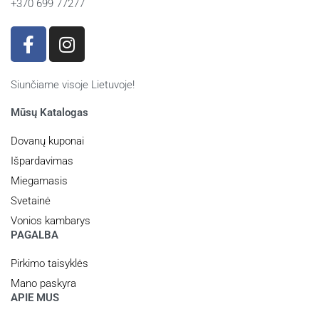
+370 699 77277
Siunčiame visoje Lietuvoje!
Mūsų Katalogas
Dovanų kuponai
Išpardavimas
Miegamasis
Svetainė
Vonios kambarys
PAGALBA
Pirkimo taisyklės
Mano paskyra
APIE MUS