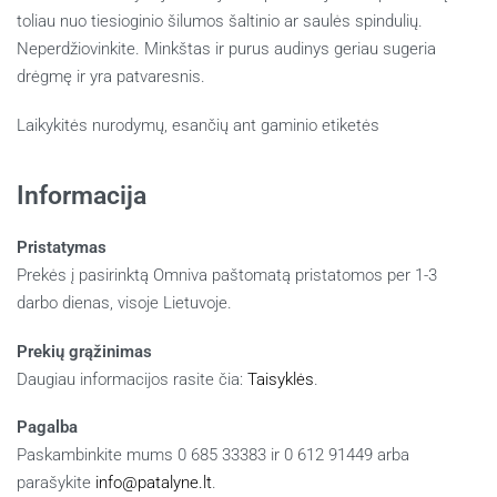
toliau nuo tiesioginio šilumos šaltinio ar saulės spindulių.
Neperdžiovinkite. Minkštas ir purus audinys geriau sugeria
drėgmę ir yra patvaresnis.
Laikykitės nurodymų, esančių ant gaminio etiketės
Informacija
Pristatymas
Prekės į pasirinktą Omniva paštomatą pristatomos per 1-3
darbo dienas, visoje Lietuvoje.
Prekių grąžinimas
Daugiau informacijos rasite čia:
Taisyklės
.
Pagalba
Paskambinkite mums 0 685 33383 ir 0 612 91449 arba
parašykite
info@patalyne.lt
.