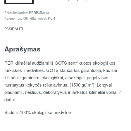
PERBMM413
Kategorijos:
Kilimėliai voniai
,
PER
PASIDALITI
Aprašymas
PER kilimėliai audžiami iš GOTS sertifikuotos ekologiškos
turkiškos medvilnės. GOTS standartas garantuoja, kad šie
kilimėliai gaminami ekologiškai, atsakingai pagal visus
nustatytus kokybės reikalavimus. (1500 gr/ m²) Lengvai
plaunami , neslidūs, dekoratyvūs ir lankstūs kilimėliai voniai ir
dušui.
Sudėtis:100% ekologiška medvilnė