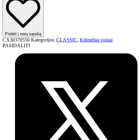
Pridėti į norų sąrašą
CA30370550
Kategorijos:
CLASSIC
,
Kilimėliai voniai
PASIDALITI