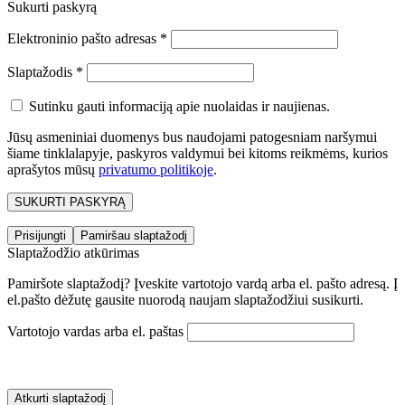
Sukurti paskyrą
Elektroninio pašto adresas
*
Slaptažodis
*
Sutinku gauti informaciją apie nuolaidas ir naujienas.
Jūsų asmeniniai duomenys bus naudojami patogesniam naršymui
šiame tinklalapyje, paskyros valdymui bei kitoms reikmėms, kurios
aprašytos mūsų
privatumo politikoje
.
SUKURTI PASKYRĄ
Prisijungti
Pamiršau slaptažodį
Slaptažodžio atkūrimas
Pamiršote slaptažodį? Įveskite vartotojo vardą arba el. pašto adresą. Į
el.pašto dėžutę gausite nuorodą naujam slaptažodžiui susikurti.
Vartotojo vardas arba el. paštas
Atkurti slaptažodį