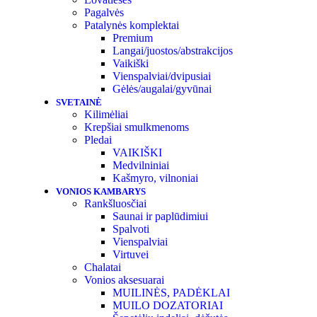
Pagalvės
Patalynės komplektai
Premium
Langai/juostos/abstrakcijos
Vaikiški
Vienspalviai/dvipusiai
Gėlės/augalai/gyvūnai
SVETAINĖ
Kilimėliai
Krepšiai smulkmenoms
Pledai
VAIKIŠKI
Medvilniniai
Kašmyro, vilnoniai
VONIOS KAMBARYS
Rankšluosčiai
Saunai ir paplūdimiui
Spalvoti
Vienspalviai
Virtuvei
Chalatai
Vonios aksesuarai
MUILINĖS, PADĖKLAI
MUILO DOZATORIAI