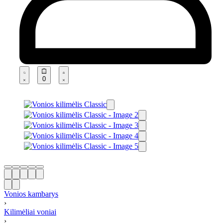
0
Vonios kambarys
›
Kilimėliai voniai
›