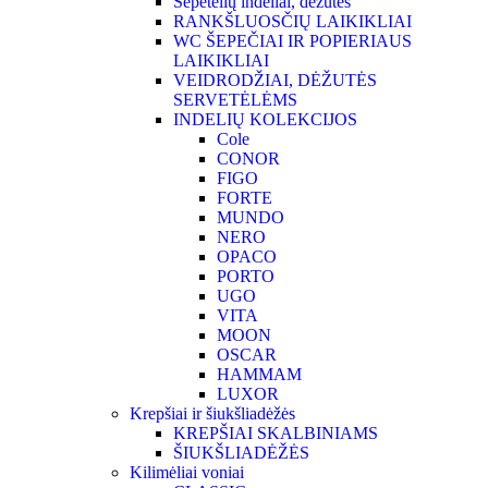
Šepetėlių indeliai, dėžutės
RANKŠLUOSČIŲ LAIKIKLIAI
WC ŠEPEČIAI IR POPIERIAUS
LAIKIKLIAI
VEIDRODŽIAI, DĖŽUTĖS
SERVETĖLĖMS
INDELIŲ KOLEKCIJOS
Cole
CONOR
FIGO
FORTE
MUNDO
NERO
OPACO
PORTO
UGO
VITA
MOON
OSCAR
HAMMAM
LUXOR
Krepšiai ir šiukšliadėžės
KREPŠIAI SKALBINIAMS
ŠIUKŠLIADĖŽĖS
Kilimėliai voniai