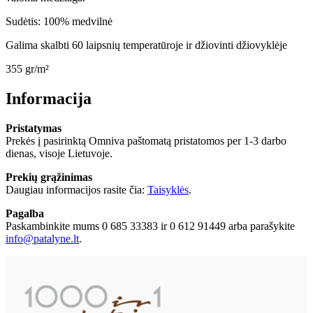
Sudėtis: 100% medvilnė
Galima skalbti 60 laipsnių temperatūroje ir džiovinti džiovyklėje
355 gr/m²
Informacija
Pristatymas
Prekės į pasirinktą Omniva paštomatą pristatomos per 1-3 darbo
dienas, visoje Lietuvoje.
Prekių grąžinimas
Daugiau informacijos rasite čia:
Taisyklės
.
Pagalba
Paskambinkite mums 0 685 33383 ir 0 612 91449 arba parašykite
info@patalyne.lt
.