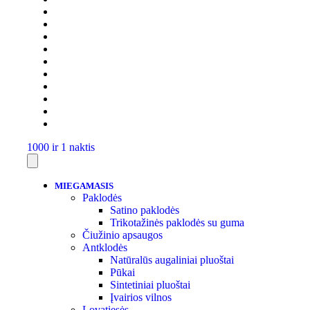
1000 ir 1 naktis
MIEGAMASIS
Paklodės
Satino paklodės
Trikotažinės paklodės su guma
Čiužinio apsaugos
Antklodės
Natūralūs augaliniai pluoštai
Pūkai
Sintetiniai pluoštai
Įvairios vilnos
Lovatiesės