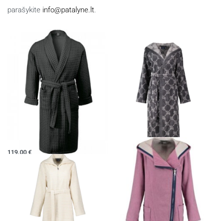
parašykite
info@patalyne.lt
.
Panašūs produktai
Chalatas VIGGO
Moteriškas chalatas JOOP
119.00
€
279.00
€
Pasirinkti savybes
Pasirinkti savybes