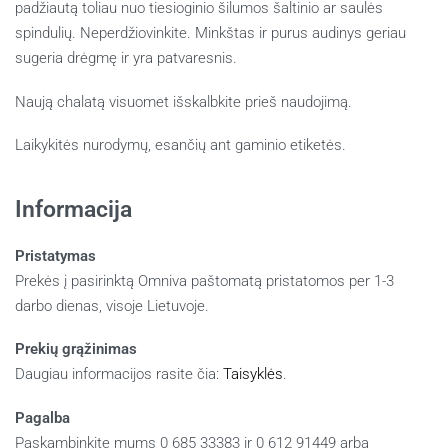
padžiautą toliau nuo tiesioginio šilumos šaltinio ar saulės
spindulių. Neperdžiovinkite. Minkštas ir purus audinys geriau
sugeria drėgmę ir yra patvaresnis.
Naują chalatą visuomet išskalbkite prieš naudojimą.
Laikykitės nurodymų, esančių ant gaminio etiketės.
Informacija
Pristatymas
Prekės į pasirinktą Omniva paštomatą pristatomos per 1-3
darbo dienas, visoje Lietuvoje.
Prekių grąžinimas
Daugiau informacijos rasite čia:
Taisyklės
.
Pagalba
Paskambinkite mums 0 685 33383 ir 0 612 91449 arba