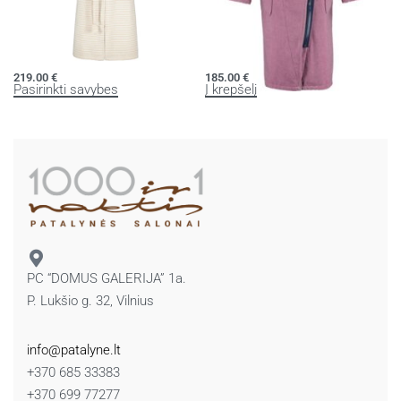
Moteriškas chalatas su užtrauktuku
Chalatas su užtrauktuku
219.00
€
185.00
€
Pasirinkti savybes
Į krepšelį
PC “DOMUS GALERIJA” 1a.
P. Lukšio g. 32, Vilnius
info@patalyne.lt
+370 685 33383
+370 699 77277