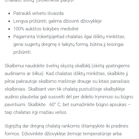
Patraukli velveto išvaizda
Lengva prižiūrėti, galima džiovinti džiovyklėje
100% aukštos kokybės medvilnė
Pagaminta VokietijojeKad chalatas ilgai išliktų minkštas,
gerai sugertų drėgmę ir laikytų formą, būtina jį teisingai
prižiūrėti.
Skalbimui naudokite švelnų skystą skalbiklį (skirtą ypatingiems
audiniams ar šilkui). Kad chalatas išliktų minkštas, skalbkite jį
pilnai pakrautoje skalbimo mašinoje drauge su kitais panašiais
skalbiniais. Skalbiant vien tik chalatą pustuščioje skalbyklėje
audinio plaušeliai gali susivelti dėl per didelio trynimosi su būgno
paviršiumi. Skalbkite 60° C, bet sumažinkite būgno apsukas –
taip chalatas irgi mažiau velsis.
Išgręžtą dar drėgną chalatą rankomis ištampykite iki pradinės
formos. Džiovinkite džiovyklėje žemoje temperatūroje arba