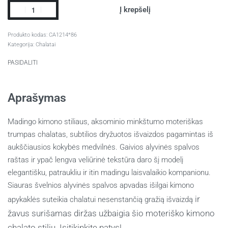
Į krepšelį
CA1214*86
Kategorija:
Chalatai
PASIDALITI
Aprašymas
Madingo kimono stiliaus, aksominio minkštumo moteriškas
trumpas chalatas, subtilios dryžuotos išvaizdos pagamintas iš
aukščiausios kokybės medvilnės. Gaivios alyvinės spalvos
raštas ir ypač lengva veliūrinė tekstūra daro šį modelį
elegantišku, patraukliu ir itin madingu laisvalaikio kompanionu.
Siauras švelnios alyvinės spalvos apvadas išilgai kimono
ir
apykaklės suteikia chalatui nesenstančią gražią išvaizdą
žavus surišamas diržas užbaigia šio moteriško kimono
chalato stilių. Įsitikinkite patys!