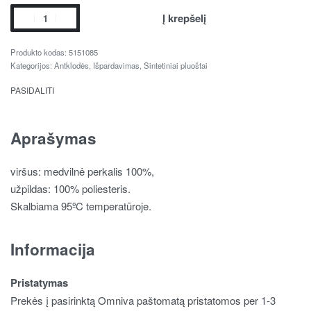
Į krepšelį
5151085
Kategorijos:
Antklodės
,
Išpardavimas
,
Sintetiniai pluoštai
PASIDALITI
Aprašymas
viršus: medvilnė perkalis 100%,
užpildas: 100% poliesteris.
Skalbiama 95ºC temperatūroje.
Informacija
Pristatymas
Prekės į pasirinktą Omniva paštomatą pristatomos per 1-3