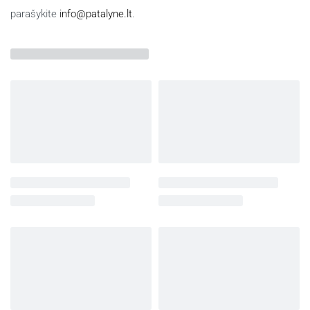
parašykite
info@patalyne.lt
.