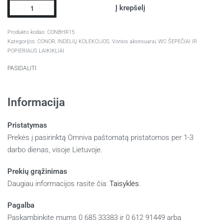
Į krepšelį
CONBHR15
Kategorijos:
CONOR
,
INDELIŲ KOLEKCIJOS
,
Vonios aksesuarai
,
WC ŠEPEČIAI IR
POPIERIAUS LAIKIKLIAI
PASIDALITI
Informacija
Pristatymas
Prekės į pasirinktą Omniva paštomatą pristatomos per 1-3
darbo dienas, visoje Lietuvoje.
Prekių grąžinimas
Daugiau informacijos rasite čia:
Taisyklės
.
Pagalba
Paskambinkite mums 0 685 33383 ir 0 612 91449 arba