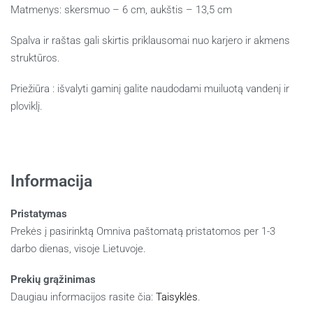
Matmenys: skersmuo
– 6 cm, aukštis – 13,5 cm
Spalva ir raštas gali skirtis priklausomai nuo karjero ir akmens
struktūros.
Priežiūra : išvalyti gaminį galite naudodami muiluotą vandenį ir
ploviklį.
Informacija
Pristatymas
Prekės į pasirinktą Omniva paštomatą pristatomos per 1-3
darbo dienas, visoje Lietuvoje.
Prekių grąžinimas
Daugiau informacijos rasite čia:
Taisyklės
.