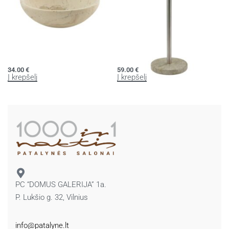
Muilinė LUXOR
Tualetinio popieriaus laikiklis CONOR
34.00
€
59.00
€
Į krepšelį
Į krepšelį
PC “DOMUS GALERIJA” 1a.
P. Lukšio g. 32, Vilnius
info@patalyne.lt