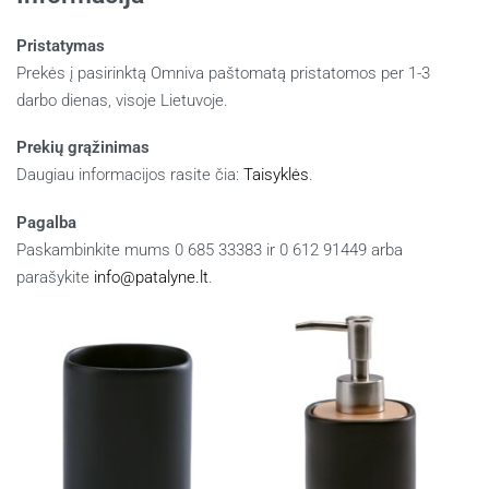
Pristatymas
Prekės į pasirinktą Omniva paštomatą pristatomos per 1-3
darbo dienas, visoje Lietuvoje.
Prekių grąžinimas
Daugiau informacijos rasite čia:
Taisyklės
.
Pagalba
Paskambinkite mums 0 685 33383 ir 0 612 91449 arba
parašykite
info@patalyne.lt
.
Panašūs produktai