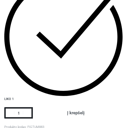
LIKO 1
Į krepšelį
FIGTUM883