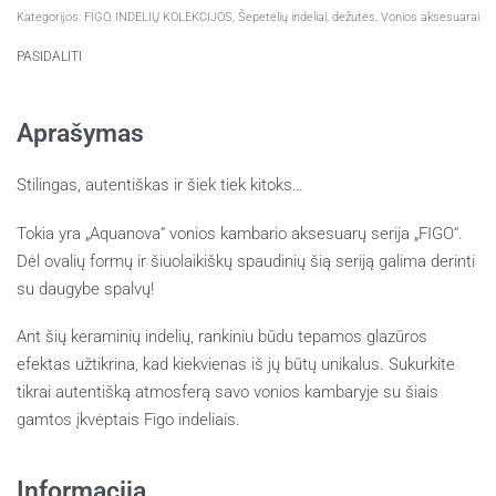
Kategorijos:
FIGO
,
INDELIŲ KOLEKCIJOS
,
Šepetėlių indeliai, dėžutės
,
Vonios aksesuarai
PASIDALITI
Aprašymas
Stilingas, autentiškas ir šiek tiek kitoks…
Tokia yra „Aquanova“ vonios kambario aksesuarų serija „FIGO“.
Dėl ovalių formų ir šiuolaikiškų spaudinių šią seriją galima derinti
su daugybe spalvų!
Ant šių keraminių indelių, rankiniu būdu tepamos glazūros
efektas užtikrina, kad kiekvienas iš jų būtų unikalus. Sukurkite
tikrai autentišką atmosferą savo vonios kambaryje su šiais
gamtos įkvėptais Figo indeliais.
Informacija