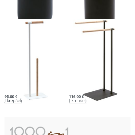
Stiklinė OSCAR
Muilo dozatorius OSCAR
23.00
€
51.00
€
Į krepšelį
Į krepšelį
Tualetinio popieriaus laikiklis OSCAR
Rankšluosčio laikiklis OSCAR
95.00
€
116.00
€
Į krepšelį
Į krepšelį