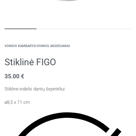
VONIOS KAMBARYS
›
VONIOS AKSESUARAI
Stiklinė FIGO
35.00
€
Stiklinė-indelis dantų šepetėliui
ø8,5 x 11 cm