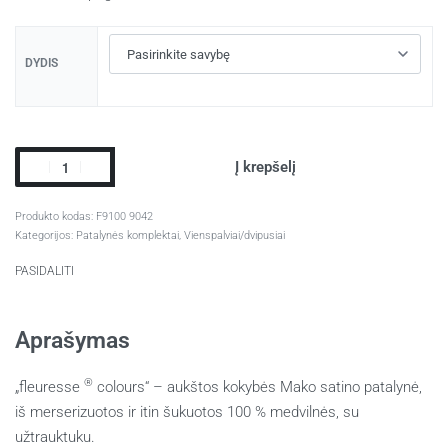
DYDIS
Į krepšelį
F9100 9042
Kategorijos:
Patalynės komplektai
,
Vienspalviai/dvipusiai
PASIDALITI
Aprašymas
®
„fleuresse
colours“ – aukštos kokybės Mako satino patalynė
,
iš merserizuotos ir itin šukuotos 100 % medvilnės, su
užtrauktuku.