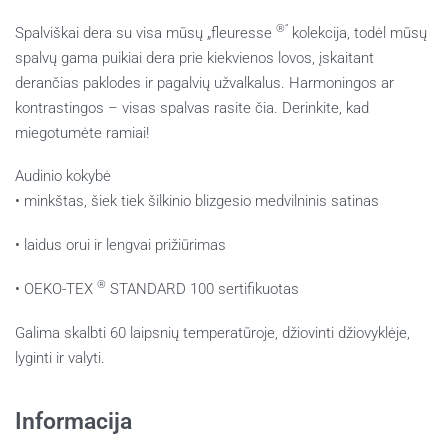
®“
Spalviškai dera su visa mūsų „fleuresse
kolekcija, todėl mūsų
spalvų gama puikiai dera prie kiekvienos lovos, įskaitant
derančias paklodes ir pagalvių užvalkalus. Harmoningos ar
kontrastingos – visas spalvas rasite čia. Derinkite, kad
miegotumėte ramiai!
Audinio kokybė
• minkštas, šiek tiek šilkinio blizgesio medvilninis satinas
• laidus orui ir lengvai prižiūrimas
®
• OEKO-TEX
STANDARD 100 sertifikuotas
Galima skalbti 60 laipsnių temperatūroje,
džiovinti džiovyklėje,
lyginti ir valyti.
Informacija