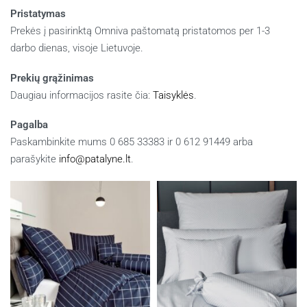
Pristatymas
Prekės į pasirinktą Omniva paštomatą pristatomos per 1-3
darbo dienas, visoje Lietuvoje.
Prekių grąžinimas
Daugiau informacijos rasite čia:
Taisyklės
.
Pagalba
Paskambinkite mums 0 685 33383 ir 0 612 91449 arba
parašykite
info@patalyne.lt
.
Panašūs produktai