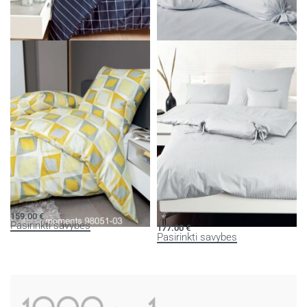
Patalynės komplektas MODERN
Damasto patalynės komplektas
CLASSIC
RUBIN
119.00
€
118.00
€
Pasirinkti savybes
Pasirinkti savybes
Patalynės komplektas MOMENTS
Damasto patalynės komplektas
RUBIN
159.00
€
Pasirinkti savybes
177.00
€
Pasirinkti savybes