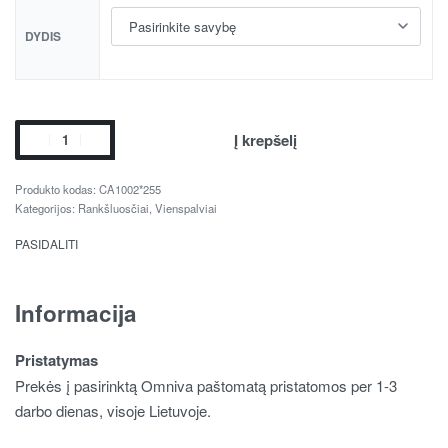
DYDIS
Į krepšelį
CA1002*255
Kategorijos:
Rankšluosčiai
,
Vienspalviai
PASIDALITI
Informacija
Pristatymas
Prekės į pasirinktą Omniva paštomatą pristatomos per 1-3
darbo dienas, visoje Lietuvoje.