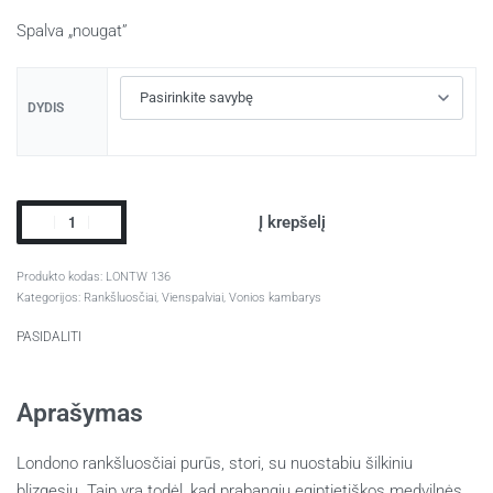
Spalva „nougat”
DYDIS
Į krepšelį
LONTW 136
Kategorijos:
Rankšluosčiai
,
Vienspalviai
,
Vonios kambarys
PASIDALITI
Aprašymas
Londono rankšluosčiai purūs, stori,
su nuostabiu šilkiniu
blizgesiu.
Taip yra todėl, kad prabangių egiptietiškos medvilnės