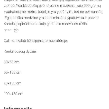
„London“ rankšluosčių svoris yra ne mažesnis kaip 600 gramų
kvadratiniame metre, todėl jie yra ypač tvirti, bet ne per sunkūs.
Egiptietiška medvilnė yra labai minkšta, ypač tvirta ir patvari.
Kartais ji apibūdinama kaip geriausia medvilnės rūšis
pasaulyje.
Galima skalbti 60 laipsnių temperatūroje.
Rankšluosčių dydžiai:
30×50 cm
55×100 cm
70×130 cm
100×150 cm