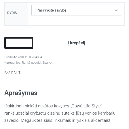
DYDIS
Į krepšelį
CA704884
Kategorijos:
Rankšluosčiai
,
Spalvoti
PASIDALITI
Aprašymas
Išskirtinai minkšti aukštos kokybės „Cawö Life Style“
rankšluosčiai dryžuotu dizainu suteiks jūsų vonios kambariui
žavesio. Mėgaukitės šiais linksmais ir ryškiais akcentais!