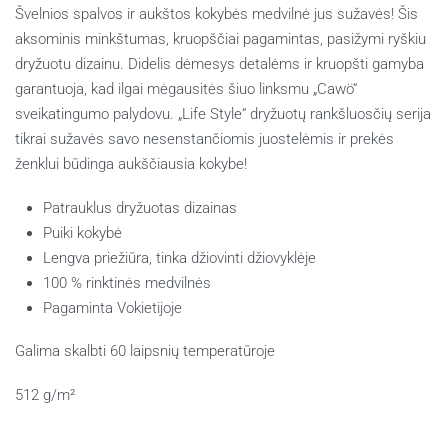
Švelnios spalvos ir aukštos kokybės medvilnė jus sužavės! Šis
aksominis minkštumas, kruopščiai pagamintas, pasižymi ryškiu
dryžuotu dizainu. Didelis dėmesys detalėms ir kruopšti gamyba
garantuoja, kad ilgai mėgausitės šiuo linksmu „Cawö“
sveikatingumo palydovu. „Life Style“ dryžuotų rankšluosčių serija
tikrai sužavės savo nesenstančiomis juostelėmis ir prekės
ženklui būdinga aukščiausia kokybe!
Patrauklus dryžuotas dizainas
Puiki kokybė
Lengva priežiūra, tinka džiovinti džiovyklėje
100 % rinktinės medvilnės
Pagaminta Vokietijoje
Galima skalbti 60 laipsnių temperatūroje
512 g/m²