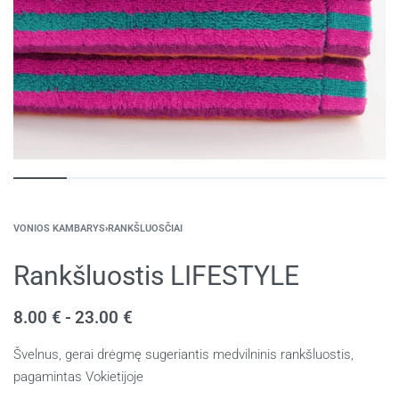
VONIOS KAMBARYS
›
RANKŠLUOSČIAI
Rankšluostis LIFESTYLE
8.00
€
23.00
€
Švelnus, gerai drėgmę sugeriantis medvilninis rankšluostis,
pagamintas Vokietijoje