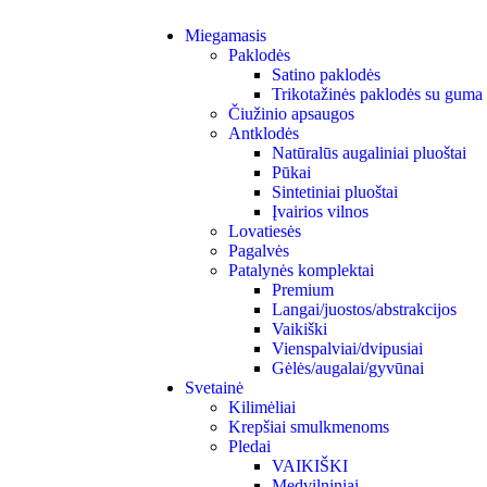
Miegamasis
Paklodės
Satino paklodės
Trikotažinės paklodės su guma
Čiužinio apsaugos
Antklodės
Natūralūs augaliniai pluoštai
Pūkai
Sintetiniai pluoštai
Įvairios vilnos
Lovatiesės
Pagalvės
Patalynės komplektai
Premium
Langai/juostos/abstrakcijos
Vaikiški
Vienspalviai/dvipusiai
Gėlės/augalai/gyvūnai
Svetainė
Kilimėliai
Krepšiai smulkmenoms
Pledai
VAIKIŠKI
Medvilniniai