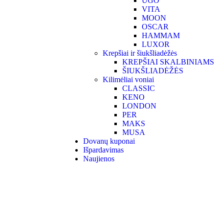
UGO
VITA
MOON
OSCAR
HAMMAM
LUXOR
Krepšiai ir šiukšliadėžės
KREPŠIAI SKALBINIAMS
ŠIUKŠLIADĖŽĖS
Kilimėliai voniai
CLASSIC
KENO
LONDON
PER
MAKS
MUSA
Dovanų kuponai
Išpardavimas
Naujienos