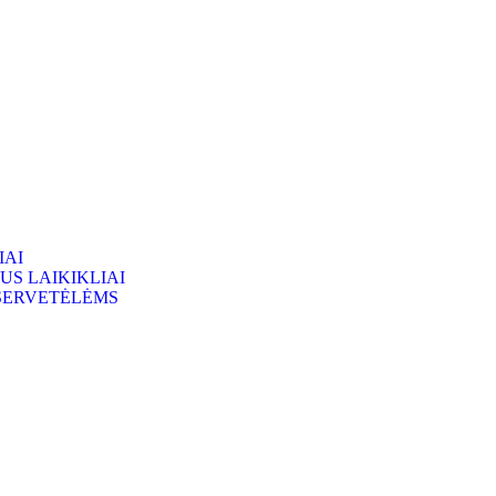
IAI
AUS LAIKIKLIAI
 SERVETĖLĖMS