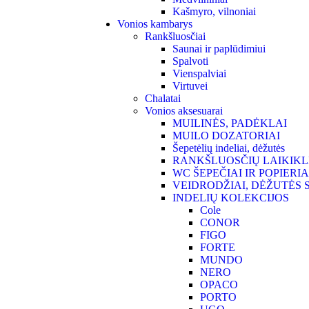
Kašmyro, vilnoniai
Vonios kambarys
Rankšluosčiai
Saunai ir paplūdimiui
Spalvoti
Vienspalviai
Virtuvei
Chalatai
Vonios aksesuarai
MUILINĖS, PADĖKLAI
MUILO DOZATORIAI
Šepetėlių indeliai, dėžutės
RANKŠLUOSČIŲ LAIKIKL
WC ŠEPEČIAI IR POPIERI
VEIDRODŽIAI, DĖŽUTĖS
INDELIŲ KOLEKCIJOS
Cole
CONOR
FIGO
FORTE
MUNDO
NERO
OPACO
PORTO