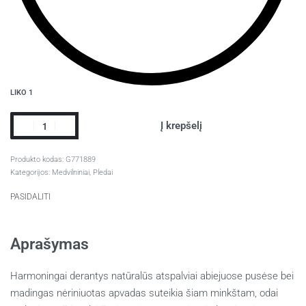
LIKO 1
Į krepšelį
G771889
Kategorijos:
Medvilniniai
,
Pledai
PASIDALITI
Aprašymas
Harmoningai derantys natūralūs atspalviai abiejuose pusėse bei
madingas nėriniuotas apvadas suteikia šiam minkštam, odai