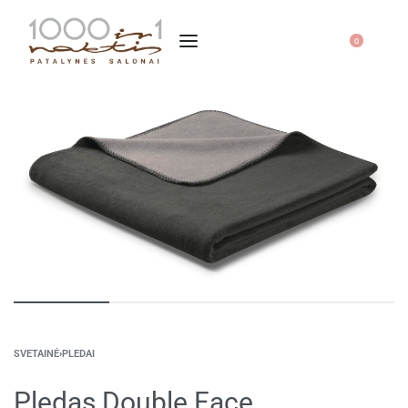
0
SVETAINĖ
›
PLEDAI
Pledas Double Face