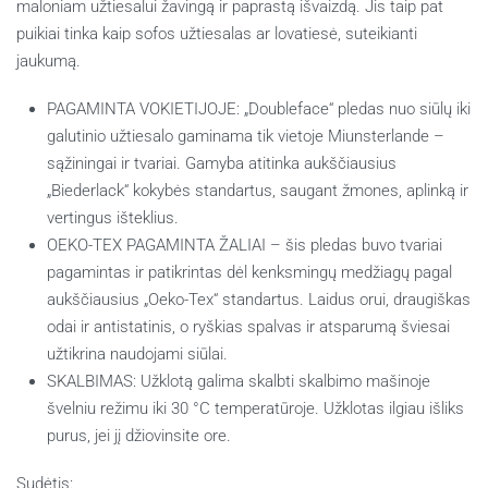
maloniam užtiesalui žavingą ir paprastą išvaizdą. Jis taip pat
puikiai tinka kaip sofos užtiesalas ar lovatiesė, suteikianti
jaukumą.
PAGAMINTA VOKIETIJOJE: „Doubleface“ pledas nuo siūlų iki
galutinio užtiesalo gaminama tik vietoje Miunsterlande –
sąžiningai ir tvariai. Gamyba atitinka aukščiausius
„Biederlack“ kokybės standartus, saugant žmones, aplinką ir
vertingus išteklius.
OEKO-TEX PAGAMINTA ŽALIAI – šis pledas buvo tvariai
pagamintas ir patikrintas dėl kenksmingų medžiagų pagal
aukščiausius „Oeko-Tex“ standartus. Laidus orui, draugiškas
odai ir antistatinis, o ryškias spalvas ir atsparumą šviesai
užtikrina naudojami siūlai.
SKALBIMAS: Užklotą galima skalbti skalbimo mašinoje
švelniu režimu iki 30 °C temperatūroje. Užklotas ilgiau išliks
purus, jei jį džiovinsite ore.
Sudėtis: