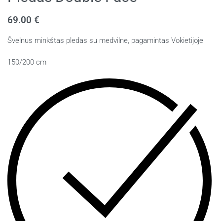
69.00
€
Švelnus minkštas pledas su medvilne, pagamintas Vokietijoje
150/200 cm