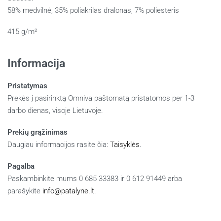
58% medvilnė, 35% poliakrilas dralonas, 7% poliesteris
415 g/m²
Informacija
Pristatymas
Prekės į pasirinktą Omniva paštomatą pristatomos per 1-3
darbo dienas, visoje Lietuvoje.
Prekių grąžinimas
Daugiau informacijos rasite čia:
Taisyklės
.
Pagalba
Paskambinkite mums 0 685 33383 ir 0 612 91449 arba
parašykite
info@patalyne.lt
.