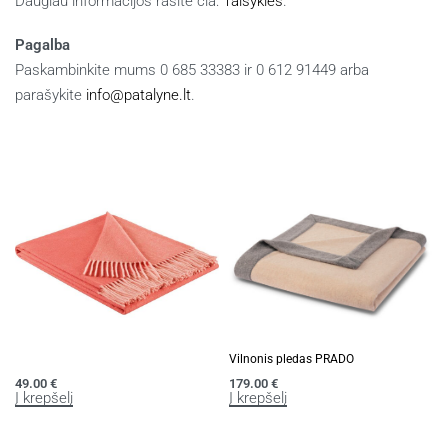
Daugiau informacijos rasite čia:
Taisyklės
.
Pagalba
Paskambinkite mums 0 685 33383 ir 0 612 91449 arba
parašykite
info@patalyne.lt
.
Panašūs produktai
Pledas TWILL
Vilnonis pledas PRADO
49.00
€
179.00
€
Į krepšelį
Į krepšelį