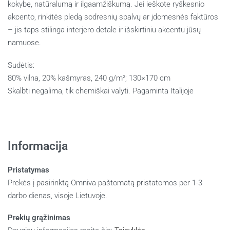
kokybę, natūralumą ir ilgaamžiškumą. Jei ieškote ryškesnio
akcento, rinkitės pledą sodresnių spalvų ar įdomesnės faktūros
– jis taps stilinga interjero detale ir išskirtiniu akcentu jūsų
namuose.
Sudėtis:
80% vilna, 20% kašmyras, 240 g/m²; 130×170 cm
Skalbti negalima, tik chemiškai valyti. Pagaminta Italijoje
Informacija
Pristatymas
Prekės į pasirinktą Omniva paštomatą pristatomos per 1-3
darbo dienas, visoje Lietuvoje.
Prekių grąžinimas