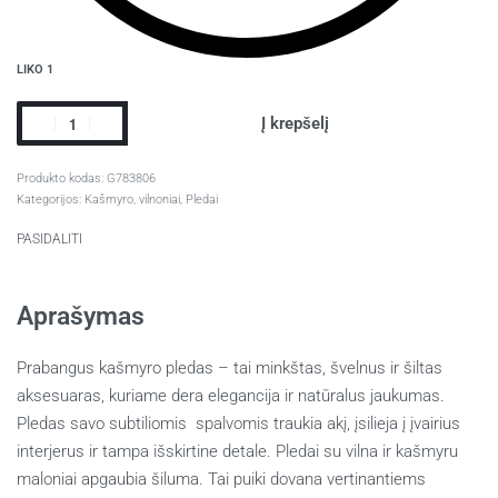
LIKO 1
Į krepšelį
G783806
Kategorijos:
Kašmyro, vilnoniai
,
Pledai
PASIDALITI
Aprašymas
Prabangus kašmyro pledas – tai minkštas, švelnus ir šiltas
aksesuaras, kuriame dera elegancija ir natūralus jaukumas.
Pledas savo subtiliomis spalvomis traukia akį, įsilieja į įvairius
interjerus ir tampa išskirtine detale. Pledai su vilna ir kašmyru
maloniai apgaubia šiluma. Tai puiki dovana vertinantiems