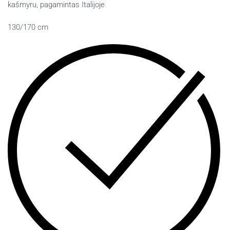
kašmyru, pagamintas Italijoje
130/170 cm