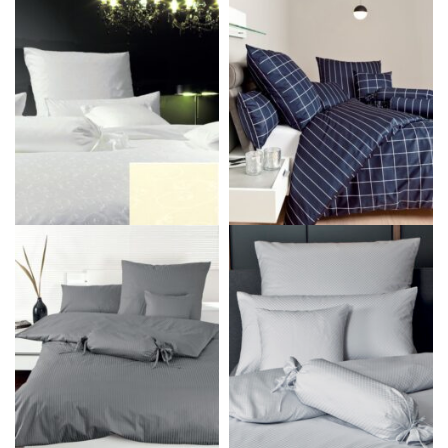
Panašūs produktai
Damasto patalynės komplektas
Patalynės komplektas MODERN
RUBIN
CLASSIC
130.00
€
177.00
€
119.00
€
Pasirinkti savybes
Pasirinkti savybes