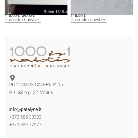
Damasto patalynės komplektas
Damasto patalynės komplektas
RUBIN
RUBIN
118.00
€
139.00
€
118.00
€
Pasirinkti savybes
Pasirinkti savybes
PC “DOMUS GALERIJA” 1a.
P. Lukšio g. 32, Vilnius
info@patalyne.lt
+370 685 33383
+370 699 77277