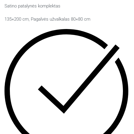
Satino patalynės komplektas
135×200 cm, Pagalvės užvalkalas 80×80 cm