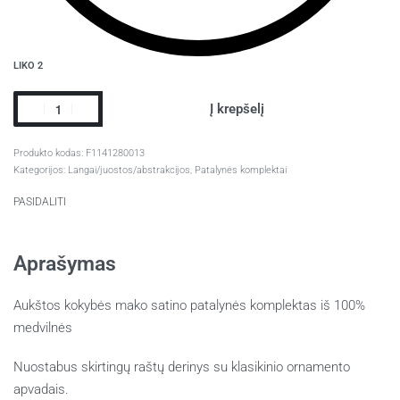
LIKO 2
Į krepšelį
F1141280013
Kategorijos:
Langai/juostos/abstrakcijos
,
Patalynės komplektai
PASIDALITI
Aprašymas
Aukštos kokybės mako satino patalynės komplektas iš 100%
medvilnės
Nuostabus skirtingų raštų derinys su
klasikinio ornamento
apvadais.