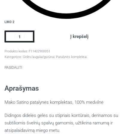
LIKO 2
Į krepšelį
F11402900051
Kategorijos:
Gėlės/augalai/gyvūnai
,
Patalynės komplektai
PASIDALITI
Aprašymas
Mako Satino patalynės komplektas, 100% medvilnė
Didingos didelės gėlės su stipriais kontūrais, derinamos su
subtiliomis švelnių spalvų gamomis,
užtikrina ramumą ir
atsipalaidavimą miego metu.