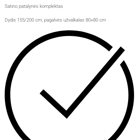
Satino patalynės komplektas
Dydis 155/200 cm, pagalvės užvalkalas 80×80 cm