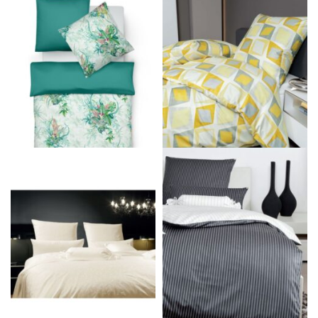
Panašūs produktai
Patalynės komplektas BED ART S
Patalynės komplektas MOMENTS
169.00
€
159.00
€
Į krepšelį
Pasirinkti savybes
Damasto patalynės komplektas
Patalynės komplektas MODERN