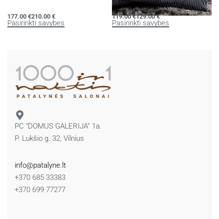
RUBIN
CLASSIC
177.00
€
210.00
€
119.00
€
129.00
€
Pasirinkti savybes
Pasirinkti savybes
PC “DOMUS GALERIJA” 1a.
P. Lukšio g. 32, Vilnius
info@patalyne.lt
+370 685 33383
+370 699 77277