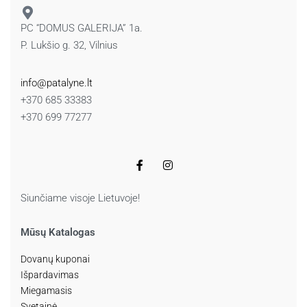
PC “DOMUS GALERIJA” 1a.
P. Lukšio g. 32, Vilnius
info@patalyne.lt
+370 685 33383
+370 699 77277
Siunčiame visoje Lietuvoje!
Mūsų Katalogas
Dovanų kuponai
Išpardavimas
Miegamasis
Svetainė