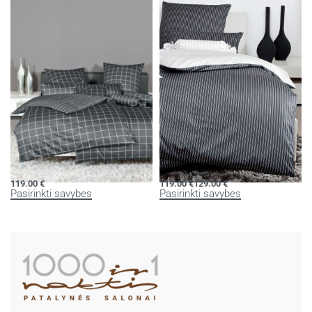
69.00
€
159.00
€
Į krepšelį
Pasirinkti savybes
Patalynės komplektas MODERN
Patalynės komplektas MODERN
CLASSIC
CLASSIC
119.00
€
119.00
€
129.00
€
Pasirinkti savybes
Pasirinkti savybes