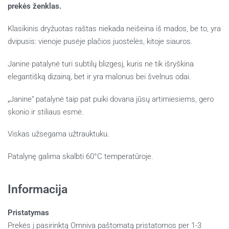
prekės ženklas.
Klasikinis dryžuotas raštas niekada neišeina iš mados, be to, yra
dvipusis: vienoje pusėje plačios juostelės, kitoje siauros.
Janine patalynė turi subtilų blizgesį, kuris ne tik išryškina
elegantišką dizainą, bet ir yra malonus bei švelnus odai.
„Janine“ patalynė taip pat puiki dovana jūsų artimiesiems, gero
skonio ir stiliaus esmė.
Viskas užsegama užtrauktuku.
Patalynę galima skalbti 60°C temperatūroje.
Informacija
Pristatymas
Prekės į pasirinktą Omniva paštomatą pristatomos per 1-3