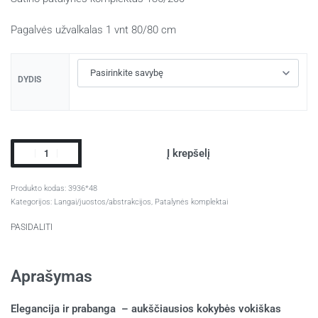
Pagalvės užvalkalas 1 vnt 80/80 cm
DYDIS
Į krepšelį
3936*48
Kategorijos:
Langai/juostos/abstrakcijos
,
Patalynės komplektai
PASIDALITI
Aprašymas
Elegancija ir prabanga – aukščiausios kokybės vokiškas