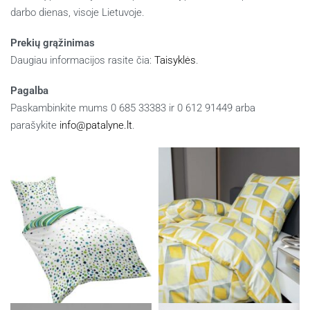
darbo dienas, visoje Lietuvoje.
Prekių grąžinimas
Daugiau informacijos rasite čia:
Taisyklės
.
Pagalba
Paskambinkite mums 0 685 33383 ir 0 612 91449 arba
parašykite
info@patalyne.lt
.
Panašūs produktai
Patalynės komplektas RIVA
Patalynės komplektas MOMENTS