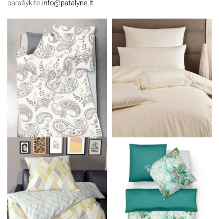
parašykite
info@patalyne.lt
.
Panašūs produktai
Patalynės komplektas MODERN
Damasto patalynės komplektas
CLASSIC
RUBIN
101.00
€
130.00
€
Į krepšelį
Pasirinkti savybes