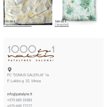
Patalynės komplektas MOMENTS
Patalynės komplektas BED ART S
139.00
€
169.00
€
Pasirinkti savybes
Į krepšelį
PC “DOMUS GALERIJA” 1a.
P. Lukšio g. 32, Vilnius
info@patalyne.lt
+370 685 33383
+370 699 77277