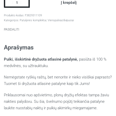
Į krepšelį
F3829311109
Kategorijos:
Patalynės komplektai
,
Vienspalviai/dvipusiai
PASIDALITI
Aprašymas
Puiki, išskirtinė dryžuota atlasinė patalynė,
pasiūta iš 100 %
medvilnės, su užtrauktuku.
Nemėgstate ryškių raštų, bet nenorite ir nieko visiškai paprasto?
Tuomet ši dryžuota atlasinė patalynė kaip tik Jums!
Priklausomai nuo apšvietimo, plonų dryžių efektas tampa žaviu
nakties palydovu.
Su šia, švelnumo pojūtį teikiančia patalyne
laukite nuostabių naktų ir puikių akimirkų miegamajame.