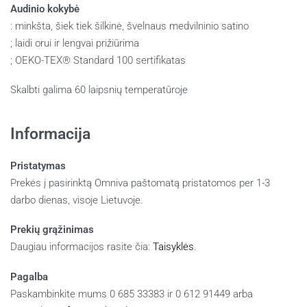
Audinio kokybė
: minkšta, šiek tiek šilkinė, švelnaus medvilninio satino
; laidi orui ir lengvai prižiūrima
;
OEKO-TEX® Standard 100 sertifikatas
Skalbti galima 60 laipsnių temperatūroje
Informacija
Pristatymas
Prekės į pasirinktą Omniva paštomatą pristatomos per 1-3
darbo dienas, visoje Lietuvoje.
Prekių grąžinimas
Daugiau informacijos rasite čia:
Taisyklės
.
Pagalba
Paskambinkite mums 0 685 33383 ir 0 612 91449 arba