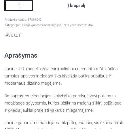
Į krepšelį
87053042
Kategorijos:
Langai/juostos/abstrakcijos
,
Patalynės komplektai
PASIDALITI
Aprašymas
Janine J.D. modelis žavi minimalistiniu deimantų raštu, šiltos
tamsios spalvos ir elegantiška išvaizda patiks subtilaus ir
modernaus dizaino mėgėjams.
Be paprastos elegancijos, kokybiška patalynė žavi puikiomis
medžiagos savybėmis, kurios užtikrina malonų šilkinį pojūtį odai
ir kviečia jaukiai praleisti vakarus miegamajame.
Janine gaminiams naudojama tik pati geriausia, visiškai natūrali