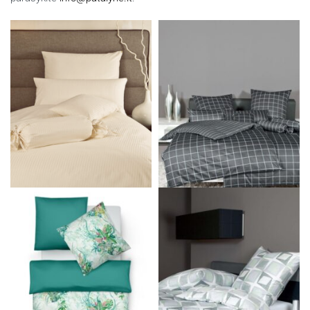
Panašūs produktai
Damasto patalynės komplektas
Patalynės komplektas MODERN
RUBIN
CLASSIC
177.00
€
210.00
€
119.00
€
Pasirinkti savybes
Pasirinkti savybes