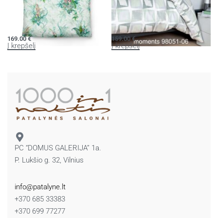
Patalynės komplektas BED ART S
Patalynės komplektas MOMENTS
169.00
€
159.00
€
Į krepšelį
Į krepšelį
PC “DOMUS GALERIJA” 1a.
P. Lukšio g. 32, Vilnius
info@patalyne.lt
+370 685 33383
+370 699 77277