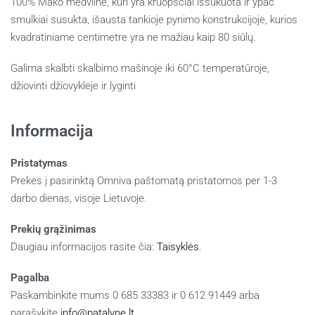
100% Mako medvilnė, kuri yra kruopščiai iššukuota ir ypač
smulkiai susukta, išausta tankioje pynimo konstrukcijoje, kurios
kvadratiniame centimetre yra ne mažiau kaip 80 siūlų.
Galima skalbti skalbimo mašinoje iki 60°C temperatūroje,
džiovinti džiovyklėje ir lyginti
Informacija
Pristatymas
Prekės į pasirinktą Omniva paštomatą pristatomos per 1-3
darbo dienas, visoje Lietuvoje.
Prekių grąžinimas
Daugiau informacijos rasite čia:
Taisyklės
.
Pagalba
Paskambinkite mums 0 685 33383 ir 0 612 91449 arba
parašykite
info@patalyne.lt
.