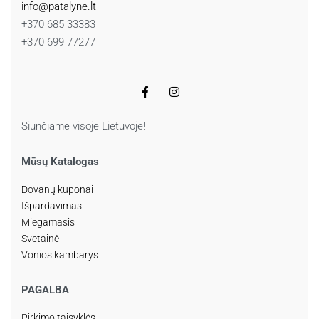
info@patalyne.lt
+370 685 33383
+370 699 77277
Siunčiame visoje Lietuvoje!
Mūsų Katalogas
Dovanų kuponai
Išpardavimas
Miegamasis
Svetainė
Vonios kambarys
PAGALBA
Pirkimo taisyklės