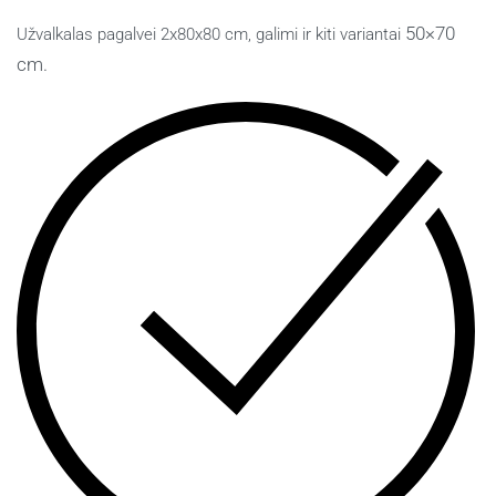
50×70
Užvalkalas pagalvei 2x80x80 cm, galimi ir kiti variantai
cm
.