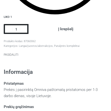
LIKO 1
Į krepšelį
87060062
Kategorijos:
Langai/juostos/abstrakcijos
,
Patalynės komplektai
PASIDALITI
Informacija
Pristatymas
Prekės į pasirinktą Omniva paštomatą pristatomos per 1-3
darbo dienas, visoje Lietuvoje.
Prekių grąžinimas