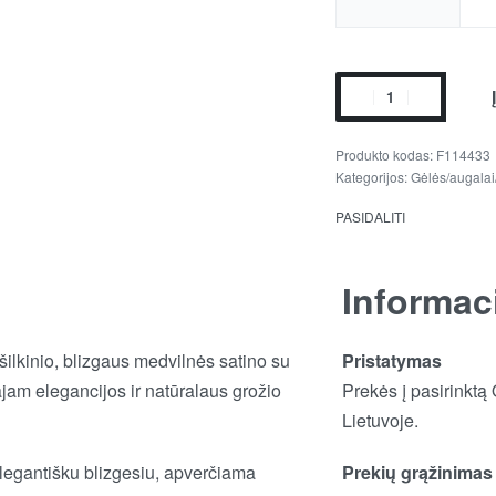
F114433
Kategorijos:
Gėlės/augalai
PASIDALITI
Informac
ilkinio, blizgaus medvilnės satino su
Pristatymas
jam elegancijos ir natūralaus grožio
Prekės į pasirinktą
Lietuvoje.
elegantišku blizgesiu, apverčiama
Prekių grąžinimas