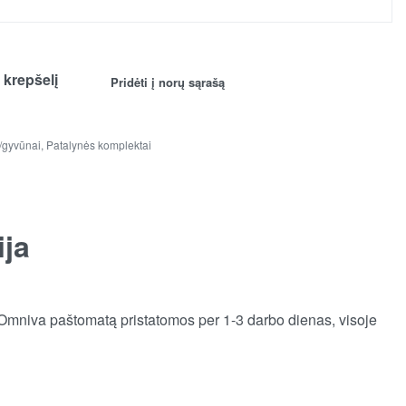
Į krepšelį
Pridėti į norų sąrašą
/gyvūnai
,
Patalynės komplektai
ija
 Omniva paštomatą pristatomos per 1-3 darbo dienas, visoje