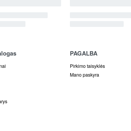
alogas
PAGALBA
nai
Pirkimo taisyklės
Mano paskyra
arys