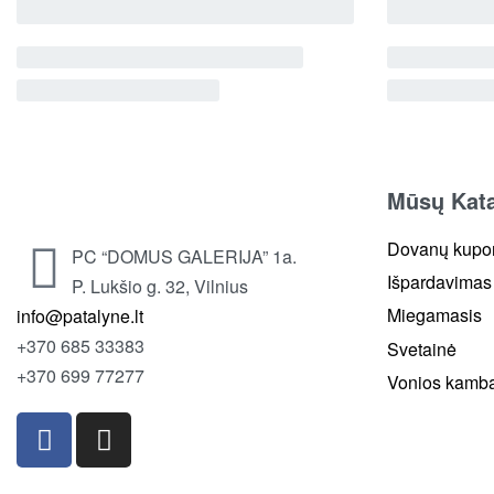
Mūsų Kat
Dovanų kupo
PC “DOMUS GALERIJA” 1a.
Išpardavimas
P. Lukšio g. 32, Vilnius
Miegamasis
info@patalyne.lt
+370 685 33383
Svetainė
+370 699 77277
Vonios kamb