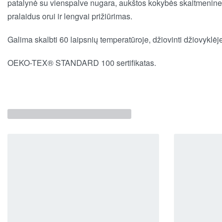
patalynė su vienspalve nugara, aukštos kokybės skaitmenine
pralaidus orui ir lengvai prižiūrimas.
Galima skalbti 60 laipsnių temperatūroje,
džiovinti džiovyklėje,
OEKO-TEX® STANDARD 100 sertifikatas.