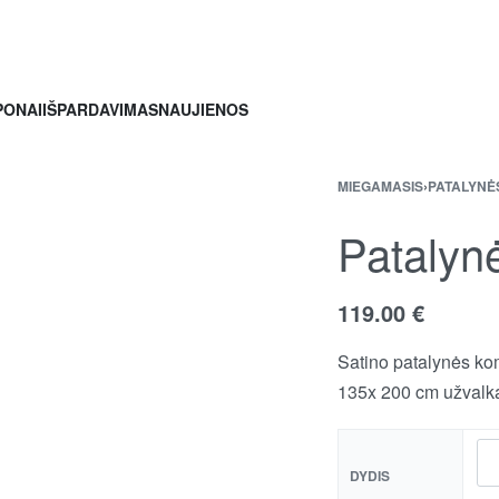
PONAI
IŠPARDAVIMAS
NAUJIENOS
MIEGAMASIS
›
PATALYNĖ
Patalyn
119.00
€
Satino patalynės ko
135x 200 cm užvalka
DYDIS