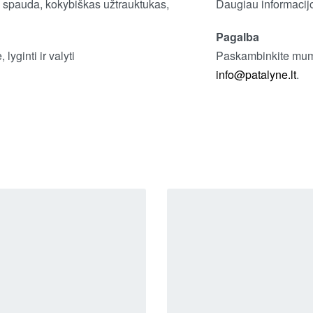
 spauda, k
okybiškas užtrauktukas,
Daugiau informacijo
Pagalba
 lyginti ir valyti
Paskambinkite mums
info@patalyne.lt
.