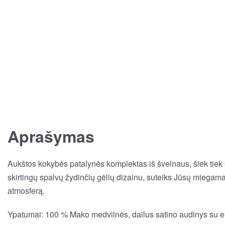
Aprašymas
Aukštos kokybės patalynės komplektas iš švelnaus, šiek tiek š
s
kirtingų spalvų žydinčių gėlių dizainu, suteiks Jūsų miegama
atmosferą.
Ypatumai: 100 % Mako medvilnės,
dailus satino audinys su 