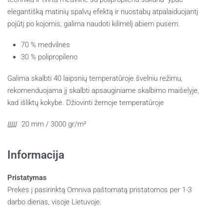
elegantišką matinių spalvų efektą ir nuostabų atpalaiduojantį
pojūtį po kojomis, galima naudoti kilimėlį abiem pusėm.
70 % medvilnės
30 % polipropileno
Galima skalbti 40 laipsnių temperatūroje švelni
u režimu,
rekomenduojama jį skalbti apsauginiame skalbimo maišelyje,
kad išliktų kokybė.
Džiovinti žemoje temperatūroje
20 mm / 3000 gr/m²
Informacija
Pristatymas
Prekės į pasirinktą Omniva paštomatą pristatomos per 1-3
darbo dienas, visoje Lietuvoje.