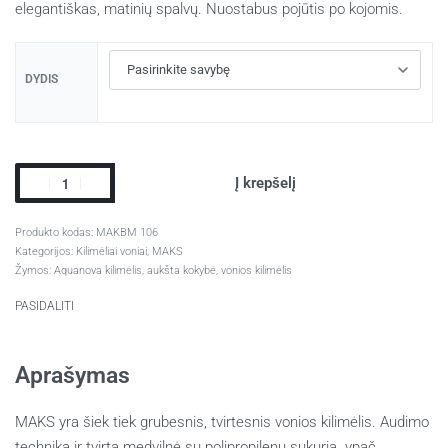
elegantiškas, matinių spalvų. Nuostabus pojūtis po kojomis.
DYDIS
Į krepšelį
MAKBM 106
Kategorijos:
Kilimėliai voniai
,
MAKS
Žymos:
Aquanova kilimėlis
,
aukšta kokybė
,
vonios kilimėlis
PASIDALITI
Aprašymas
MAKS yra šiek tiek grubesnis, tvirtesnis vonios kilimėlis.
Audimo
technika ir tvirta medvilnė su polipropilenu sukuria ypač