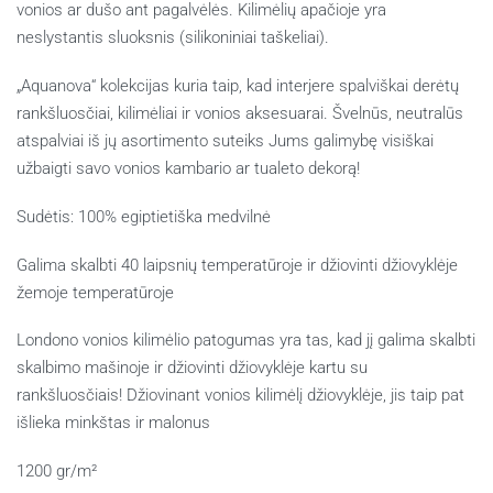
vonios ar dušo ant pagalvėlės. Kilimėlių apačioje yra
neslystantis sluoksnis (silikoniniai taškeliai).
„Aquanova“ kolekcijas kuria taip, kad interjere spalviškai derėtų
rankšluosčiai, kilimėliai ir vonios aksesuarai. Švelnūs, neutralūs
atspalviai iš jų asortimento suteiks Jums galimybę visiškai
užbaigti savo vonios kambario ar tualeto dekorą!
Sudėtis: 100% egiptietiška medvilnė
Galima skalbti 40 laipsnių temperatūroje ir džiovinti džiovyklėje
žemoje temperatūroje
Londono vonios kilimėlio patogumas yra tas, kad jį galima skalbti
skalbimo mašinoje ir džiovinti džiovyklėje kartu su
rankšluosčiais! Džiovinant vonios kilimėlį džiovyklėje, jis taip pat
išlieka minkštas ir malonus
1200 gr/m²