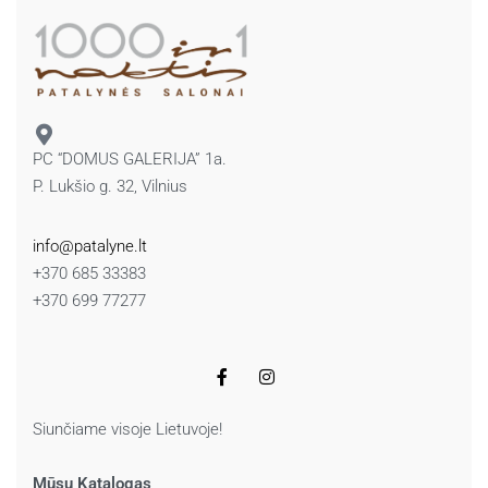
PC “DOMUS GALERIJA” 1a.
P. Lukšio g. 32, Vilnius
info@patalyne.lt
+370 685 33383
+370 699 77277
Siunčiame visoje Lietuvoje!
Mūsų Katalogas