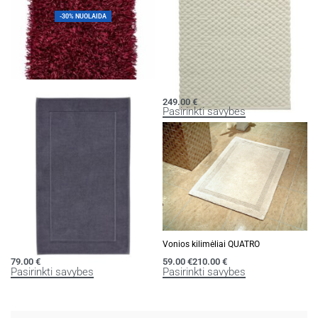
-30% NUOLAIDA
Kilimas KEMEN
Vonios kilimėlis MAKS
62.30
€
188.30
€
249.00
€
Pasirinkti savybes
Pasirinkti savybes
Vonios kilimėlis LONDON
Vonios kilimėliai QUATRO
79.00
€
59.00
€
210.00
€
Pasirinkti savybes
Pasirinkti savybes