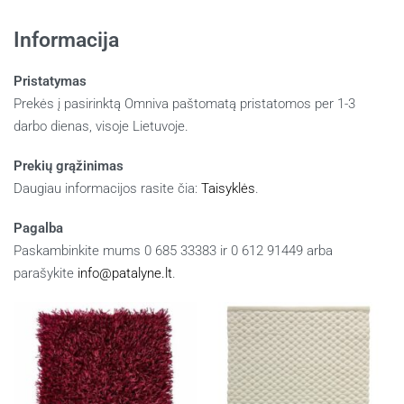
Informacija
Pristatymas
Prekės į pasirinktą Omniva paštomatą pristatomos per 1-3
darbo dienas, visoje Lietuvoje.
Prekių grąžinimas
Daugiau informacijos rasite čia:
Taisyklės
.
Pagalba
Paskambinkite mums 0 685 33383 ir 0 612 91449 arba
parašykite
info@patalyne.lt
.
Panašūs produktai