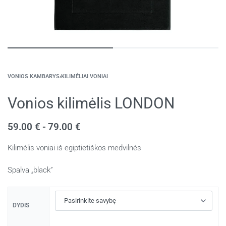
VONIOS KAMBARYS
›
KILIMĖLIAI VONIAI
Vonios kilimėlis LONDON
59.00
€
79.00
€
Kilimėlis voniai iš egiptietiškos medvilnės
Spalva „black”
DYDIS