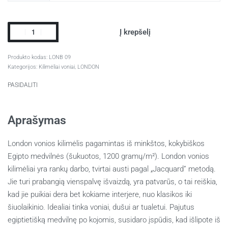
Į krepšelį
LONB 09
Kategorijos:
Kilimėliai voniai
,
LONDON
PASIDALITI
Aprašymas
London vonios kilimėlis pagamintas iš minkštos, kokybiškos
Egipto medvilnės (šukuotos, 1200 gramų/m²). London vonios
kilimėliai yra rankų darbo, tvirtai austi pagal „Jacquard” metodą.
Jie turi prabangią vienspalvę išvaizdą, yra patvarūs, o tai reiškia,
kad jie puikiai dera bet kokiame interjere, nuo klasikos iki
šiuolaikinio. Idealiai tinka voniai, dušui ar tualetui. Pajutus
egiptietišką medvilnę po kojomis, susidaro įspūdis, kad išlipote iš