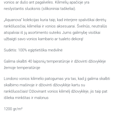
vonios ar dušo ant pagalvėlės. Kilimėlių apačioje yra
neslystantis sluoksnis (silikoniniai taškeliai).
„Aquanova“ kolekcijas kuria taip, kad interjere spalviškai derėtų
rankšluosčiai, kilimėliai ir vonios aksesuarai. Švelnūs, neutralūs
atspalviai iš jų asortimento suteiks Jums galimybę visiškai
užbaigti savo vonios kambario ar tualeto dekorą!
Sudėtis: 100% egiptietiška medvilnė
Galima skalbti 40 laipsnių temperatūroje ir džiovinti džiovyklėje
žemoje temperatūroje
Londono vonios kilimėlio patogumas yra tas, kad jį galima skalbti
skalbimo mašinoje ir džiovinti džiovyklėje kartu su
rankšluosčiais! Džiovinant vonios kilimėlį džiovyklėje, jis taip pat
išlieka minkštas ir malonus
1200 gr/m²