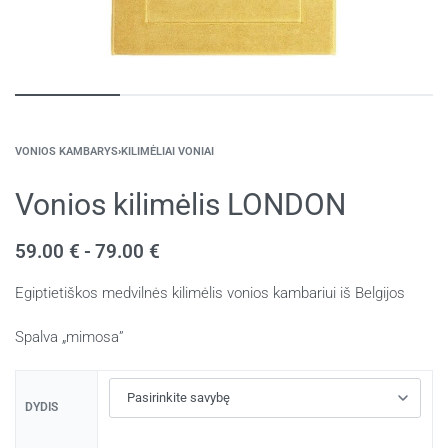
VONIOS KAMBARYS
›
KILIMĖLIAI VONIAI
Vonios kilimėlis LONDON
59.00
€
79.00
€
Egiptietiškos medvilnės kilimėlis vonios kambariui iš Belgijos
Spalva „mimosa”
DYDIS