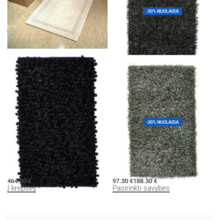
-30% NUOLAIDA
Vonios kilimėliai QUATRO
Kilimas KEMEN
59.00
€
210.00
€
89.00
€
62.30
€
Pasirinkti savybes
Pasirinkti savybes
-30% NUOLAIDA
Kilimas ROCCA
Kilimas KEMEN
464.00
€
97.30
€
188.30
€
Į krepšelį
Pasirinkti savybes