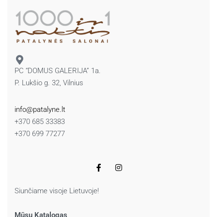
PC “DOMUS GALERIJA” 1a.
P. Lukšio g. 32, Vilnius
info@patalyne.lt
+370 685 33383
+370 699 77277
Siunčiame visoje Lietuvoje!
Mūsų Katalogas