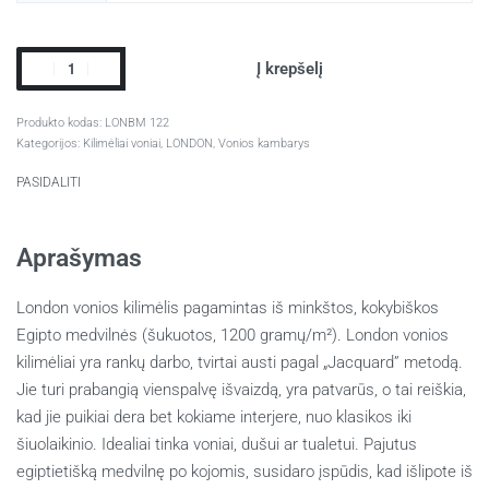
Į krepšelį
LONBM 122
Kategorijos:
Kilimėliai voniai
,
LONDON
,
Vonios kambarys
PASIDALITI
Aprašymas
London vonios kilimėlis pagamintas iš minkštos, kokybiškos
Egipto medvilnės (šukuotos, 1200 gramų/m²). London vonios
kilimėliai yra rankų darbo, tvirtai austi pagal „Jacquard” metodą.
Jie turi prabangią vienspalvę išvaizdą, yra patvarūs, o tai reiškia,
kad jie puikiai dera bet kokiame interjere, nuo klasikos iki
šiuolaikinio. Idealiai tinka voniai, dušui ar tualetui. Pajutus
egiptietišką medvilnę po kojomis, susidaro įspūdis, kad išlipote iš