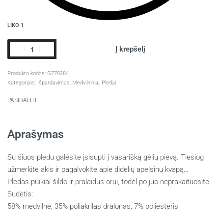
LIKO 1
Į krepšelį
G778284
Kategorijos:
Išpardavimas
,
Medvilniniai
,
Pledai
PASIDALITI
Aprašymas
Su šiuos pledu galėsite įsisupti į vasarišką gėlių pievą. Tiesiog
užmerkite akis ir pagalvokite apie didelių apelsinų kvapą…
Pledas puikiai šildo ir pralaidus orui, todėl po juo neprakaituosite.
Sudėtis:
58% medvilnė, 35% poliakrilas dralonas, 7% poliesteris