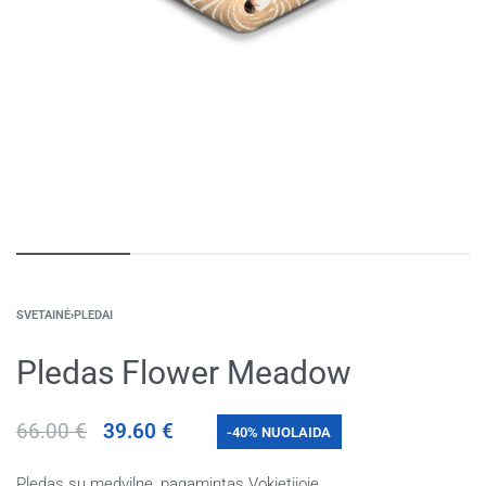
SVETAINĖ
›
PLEDAI
Pledas Flower Meadow
66.00
€
39.60
€
-40% NUOLAIDA
Pledas su medvilne, pagamintas Vokietijoje