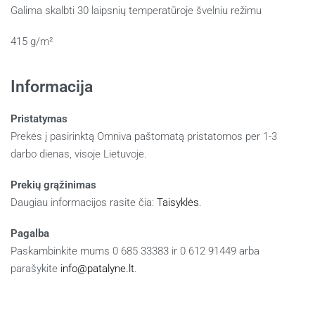
Galima skalbti 30 laipsnių temperatūroje švelniu režimu
415 g/m²
Informacija
Pristatymas
Prekės į pasirinktą Omniva paštomatą pristatomos per 1-3
darbo dienas, visoje Lietuvoje.
Prekių grąžinimas
Daugiau informacijos rasite čia:
Taisyklės
.
Pagalba
Paskambinkite mums 0 685 33383 ir 0 612 91449 arba
parašykite
info@patalyne.lt
.
Panašūs produktai