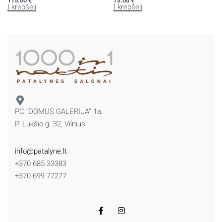
115.00
€
73.00
€
Į krepšelį
Į krepšelį
PC “DOMUS GALERIJA” 1a.
P. Lukšio g. 32, Vilnius
info@patalyne.lt
+370 685 33383
+370 699 77277