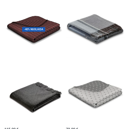
-40% NUOLAIDA
Pledas TWIST
Kašmyro pledas CASHMERE
60.00
€
36.00
€
126.00
€
Į krepšelį
Į krepšelį
Vilnonis pledas
Pledas-lovatiesė NETWORK