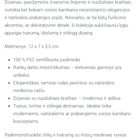
Dizainas, pasižymintis švariomis linijomis ir nuožulniais kraštais,
suteikia bet kokiam vonios kambariui nesenstančio elegancijos
ir natūralios prabangos pojūtį. Nesvarbu, ar tai būtų funkcinis
akcentas, ar dekoratyvinė detalė, ši kolekcija aukščiausiu lygiu
apjungia tvarumą, tikslumą ir stilingą dizainą.
Matmenys: 12 x 7 x 3,5 cm
100 % FSC sertifikuota juodmedis
Rankų darbo meistriškumas – kiekvienas gaminys yra
unikalus
Elegantiškas, tamsiai rudas paviršius su natūralios
medienos raštu
Dizainas su nuožulniais kraštais – modernus ir aiškus
Tvarus, tvirtas ir stilingai derinamas. Idealiai tinka
moderniems, natūraliems ar prabangiems vonios kambario
konceptams.
Pademonstruokite stilių ir tvarumą su mūsų mediniais vonios