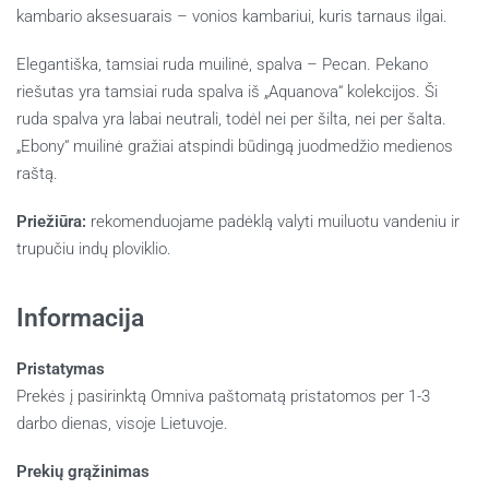
kambario aksesuarais – vonios kambariui, kuris tarnaus ilgai.
Elegantiška, tamsiai ruda muilinė, s
palva – Pecan.
Pekano
riešutas yra tamsiai ruda spalva iš „Aquanova“ kolekcijos. Ši
ruda spalva yra labai neutrali, todėl nei per šilta, nei per šalta.
„Ebony“ muilinė gražiai atspindi būdingą juodmedžio medienos
raštą.
Priežiūra:
rekomenduojame padėklą valyti muiluotu vandeniu ir
trupučiu indų ploviklio.
Informacija
Pristatymas
Prekės į pasirinktą Omniva paštomatą pristatomos per 1-3
darbo dienas, visoje Lietuvoje.
Prekių grąžinimas