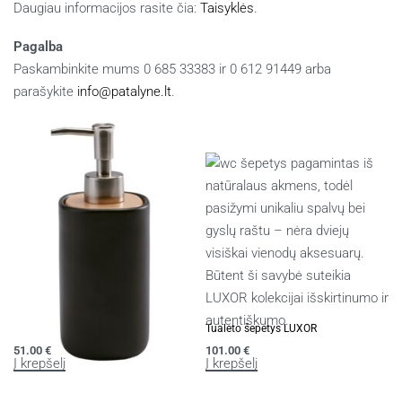
Daugiau informacijos rasite čia:
Taisyklės
.
Pagalba
Paskambinkite mums 0 685 33383 ir 0 612 91449 arba
parašykite
info@patalyne.lt
.
Panašūs produktai
Muilo dozatorius OSCAR
Tualeto šepetys LUXOR
51.00
€
101.00
€
Į krepšelį
Į krepšelį