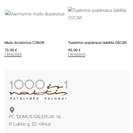
Muilo dozatorius CONOR
Tualetinio popieriaus laikiklis OSCAR
73.00
€
95.00
€
Į krepšelį
Į krepšelį
PC “DOMUS GALERIJA” 1a.
P. Lukšio g. 32, Vilnius