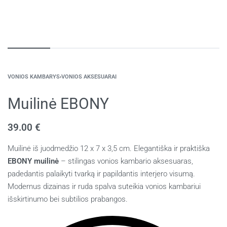
VONIOS KAMBARYS
›
VONIOS AKSESUARAI
Muilinė EBONY
39.00
€
Muilinė iš juodmedžio 12 x 7 x 3,5 cm. Elegantiška ir praktiška
EBONY muilinė
– stilingas vonios kambario aksesuaras,
padedantis palaikyti tvarką ir papildantis interjero visumą.
Modernus dizainas ir ruda spalva suteikia vonios kambariui
išskirtinumo bei subtilios prabangos.