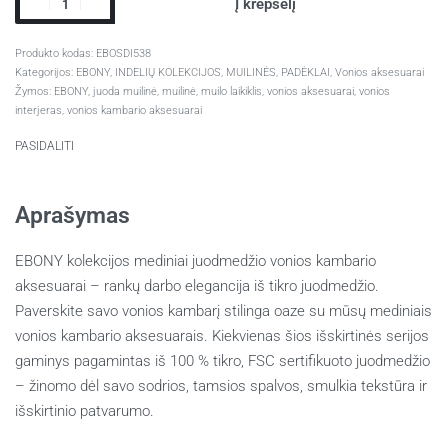
Į krepšelį
EBOSDI538
Kategorijos:
EBONY
,
INDELIŲ KOLEKCIJOS
,
MUILINĖS, PADĖKLAI
,
Vonios aksesuarai
Žymos:
EBONY
,
juoda muilinė
,
muilinė
,
muilo laikiklis
,
vonios aksesuarai
,
vonios
interjeras
,
vonios kambario aksesuarai
PASIDALITI
Aprašymas
EBONY kolekcijos mediniai juodmedžio vonios kambario
aksesuarai – rankų darbo elegancija iš tikro juodmedžio.
Paverskite savo vonios kambarį stilinga oaze su mūsų mediniais
vonios kambario aksesuarais. Kiekvienas šios išskirtinės serijos
gaminys pagamintas iš 100 % tikro, FSC sertifikuoto juodmedžio
– žinomo dėl savo sodrios, tamsios spalvos, smulkia tekstūra ir
išskirtinio patvarumo.