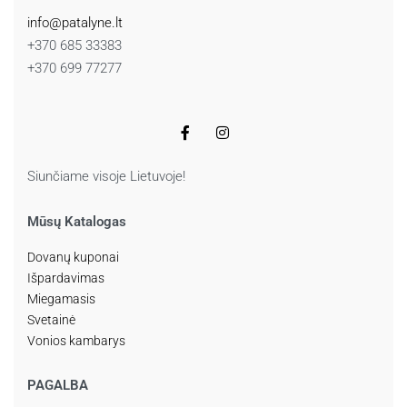
info@patalyne.lt
+370 685 33383
+370 699 77277
Siunčiame visoje Lietuvoje!
Mūsų Katalogas
Dovanų kuponai
Išpardavimas
Miegamasis
Svetainė
Vonios kambarys
PAGALBA