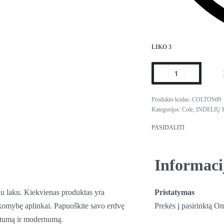
LIKO 3
COLTOS09
Kategorijos:
Cole
,
INDELIŲ 
PASIDALITI
Informaci
niu laku. Kiekvienas produktas yra
Pristatymas
sakomybę aplinkai. Papuoškite savo erdvę
Prekės į pasirinktą O
virtumą ir modernumą.