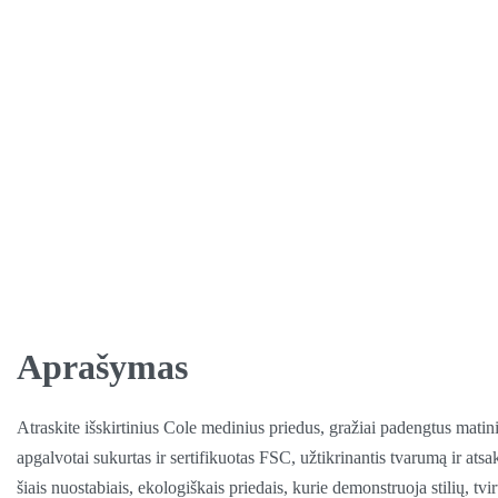
Aprašymas
Atraskite išskirtinius Cole medinius priedus, gražiai padengtus mati
apgalvotai sukurtas ir sertifikuotas FSC, užtikrinantis tvarumą ir at
šiais nuostabiais, ekologiškais priedais, kurie demonstruoja stilių, t