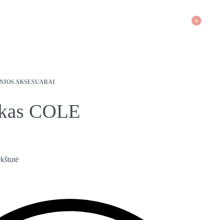
0
NIOS AKSESUARAI
ukas COLE
kštutė