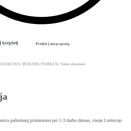
Į krepšelį
Pridėti į norų sąrašą
KOLEKCIJOS
,
MUILINĖS, PADĖKLAI
,
Vonios aksesuarai
ja
mniva paštomatą pristatomos per 1-3 darbo dienas, visoje Lietuvoje.