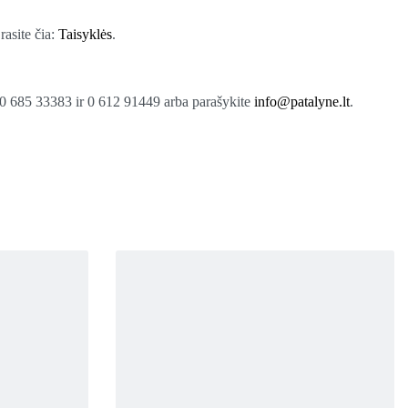
rasite čia:
Taisyklės
.
 685 33383 ir 0 612 91449 arba parašykite
info@patalyne.lt
.