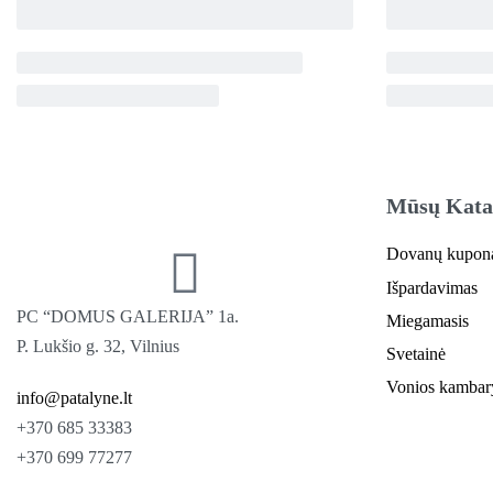
Mūsų Kata
Dovanų kupon
Išpardavimas
PC “DOMUS GALERIJA” 1a.
Miegamasis
P. Lukšio g. 32, Vilnius
Svetainė
Vonios kambar
info@patalyne.lt
+370 685 33383
+370 699 77277