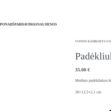
PONAI
IŠPARDAVIMAS
NAUJIENOS
VONIOS KAMBARYS
›
VO
Padėkli
35.00
€
Medinis padėkliukas-lė
30×13,5×2,1 cm