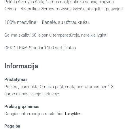
Pelėdų šeimyna šaltą žiemos naktį sutinka šaunią pingvinų
šeimą – šis puikus žiemos motyvas kviečia atsigulti ir pasvajoti
100% medvilnė – flanelė, su užtrauktuku.
Galima skalbti 60 laipsnių temperatūroje, nereikia lyginti.
OEKO-TEX® Standard 100 sertifikatas
Informacija
Pristatymas
Prekės į pasirinktą Omniva paštomatą pristatomos per 1-3
darbo dienas, visoje Lietuvoje.
Prekių grąžinimas
Daugiau informacijos rasite čia:
Taisyklės
.
Pagalba