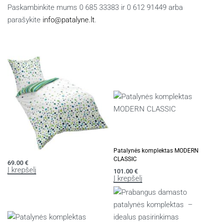
Paskambinkite mums 0 685 33383 ir 0 612 91449 arba
parašykite
info@patalyne.lt
.
Panašūs produktai
Patalynės komplektas RIVA
Patalynės komplektas MODERN
CLASSIC
69.00
€
Į krepšelį
101.00
€
Į krepšelį