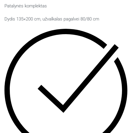
Patalynės komplektas
Dydis 135×200 cm, užvalkalas pagalvei 80/80 cm