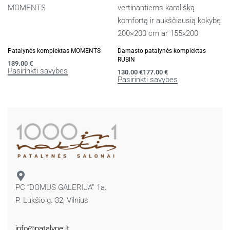
Patalynės komplektas MOMENTS
Damasto patalynės komplektas
RUBIN
139.00
€
Pasirinkti savybes
130.00
€
177.00
€
Pasirinkti savybes
PC “DOMUS GALERIJA” 1a.
P. Lukšio g. 32, Vilnius
info@patalyne.lt