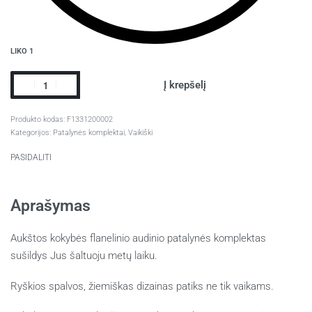
LIKO 1
Į krepšelį
F1331200002
Kategorijos:
Patalynės komplektai
,
Vaikiški
PASIDALITI
Aprašymas
Aukštos kokybės flanelinio audinio patalynės komplektas
sušildys Jus šaltuoju metų laiku.
Ryškios spalvos, žiemiškas dizainas patiks ne tik vaikams.