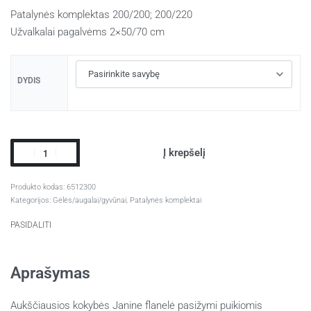
Patalynės komplektas 200/200; 200/220
Užvalkalai pagalvėms 2×50/70 cm
DYDIS
Į krepšelį
6512300
Kategorijos:
Gėlės/augalai/gyvūnai
,
Patalynės komplektai
PASIDALITI
Aprašymas
Aukščiausios kokybės Janine flanelė pasižymi puikiomis