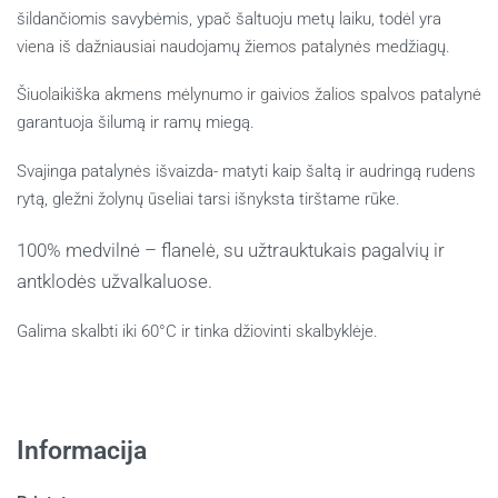
šildančiomis savybėmis, ypač šaltuoju metų laiku, todėl yra
viena iš dažniausiai naudojamų žiemos patalynės medžiagų.
Šiuolaikiška akmens mėlynumo ir gaivios žalios spalvos patalynė
garantuoja šilumą ir ramų miegą.
Svajinga patalynės išvaizda- matyti kaip šaltą ir audringą rudens
rytą, gležni žolynų ūseliai tarsi išnyksta tirštame rūke.
100% medvilnė – flanelė, s
u užtrauktukais pagalvių ir
antklodės užvalkaluose.
Galima skalbti iki 60°C ir tinka džiovinti skalbyklėje.
Informacija