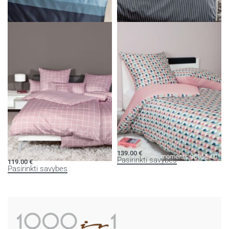
Patalynės komplektas J.D.
Patalynės komplektas MODERN
CLASSIC
131.00
€
Į krepšelį
119.00
€
129.00
€
Pasirinkti savybes
Patalynės komplektas MODERN
Patalynės komplektas MOMENTS
CLASSIC
139.00
€
Pasirinkti savybes
119.00
€
Pasirinkti savybes