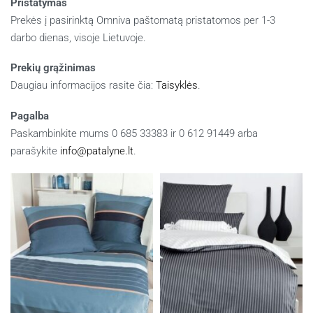
Pristatymas
Prekės į pasirinktą Omniva paštomatą pristatomos per 1-3
darbo dienas, visoje Lietuvoje.
Prekių grąžinimas
Daugiau informacijos rasite čia:
Taisyklės
.
Pagalba
Paskambinkite mums 0 685 33383 ir 0 612 91449 arba
parašykite
info@patalyne.lt
.
Panašūs produktai