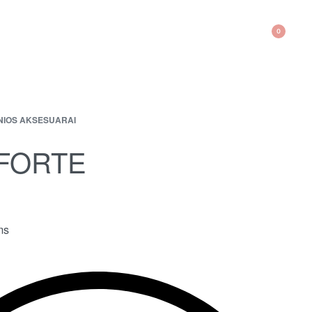
0
NIOS AKSESUARAI
 FORTE
ms