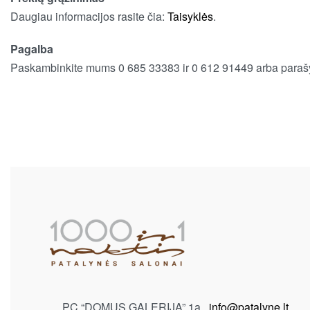
Daugiau informacijos rasite čia:
Taisyklės
.
Pagalba
Paskambinkite mums 0 685 33383 ir 0 612 91449 arba paraš
PC “DOMUS GALERIJA” 1a.
info@patalyne.lt