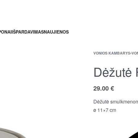
PONAI
IŠPARDAVIMAS
NAUJIENOS
VONIOS KAMBARYS
›
VO
Dėžutė
29.00
€
Dėžutė smulkmeno
ø 11×7 cm