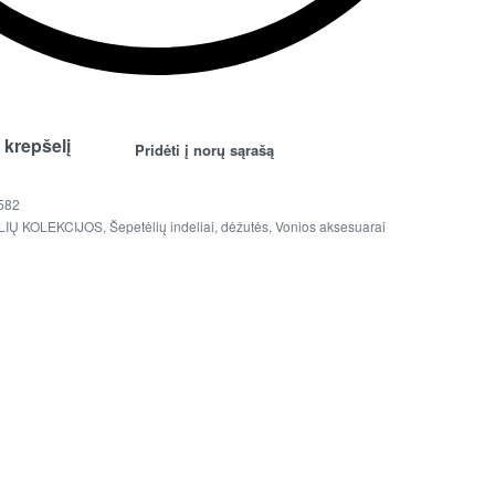
Į krepšelį
Pridėti į norų sąrašą
582
LIŲ KOLEKCIJOS
,
Šepetėlių indeliai, dėžutės
,
Vonios aksesuarai