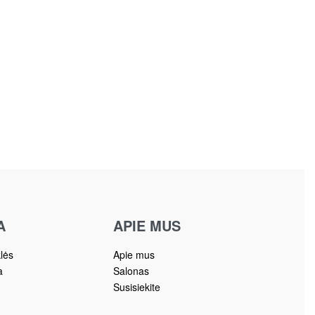
A
APIE MUS
klės
Apie mus
a
Salonas
Susisiekite