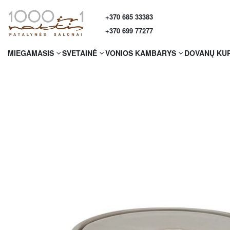
+370 685 33383
+370 699 77277
MIEGAMASIS
SVETAINĖ
VONIOS KAMBARYS
DOVANŲ KU