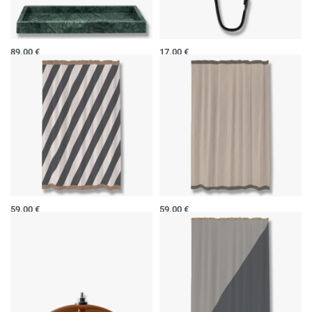
Padėklas MARBLE
Kabliukai dušo užuolaidai
89.00
€
17.00
€
Į krepšelį
Į krepšelį
Dušo užuolaida
Dušo užuolaida
59.00
€
59.00
€
Į krepšelį
Į krepšelį