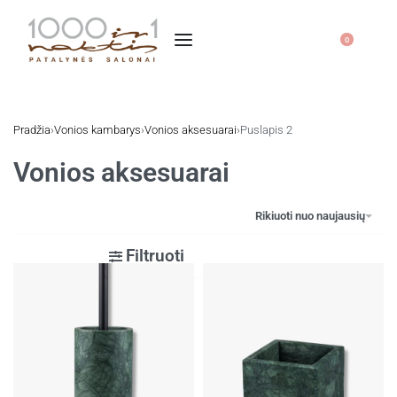
0
Pradžia
›
Vonios kambarys
›
Vonios aksesuarai
›
Puslapis 2
Vonios aksesuarai
Rikiuoti nuo naujausių
Filtruoti