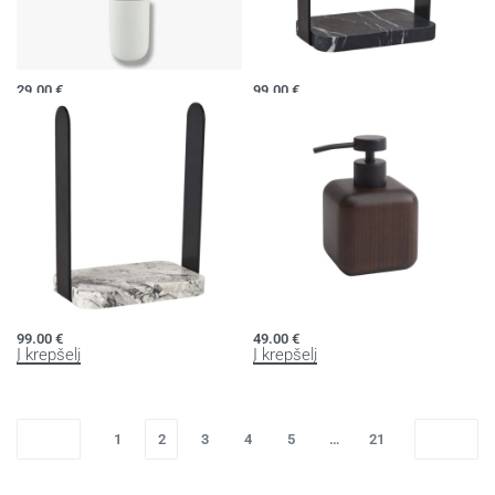
Stiklinė Lotus
Rankšluosčių laikiklis NERO
29.00
€
99.00
€
Į krepšelį
Į krepšelį
Rankšluosčių laikiklis NERO
Muilo dozatorius EBONY
99.00
€
49.00
€
Į krepšelį
Į krepšelį
1
2
3
4
5
…
21