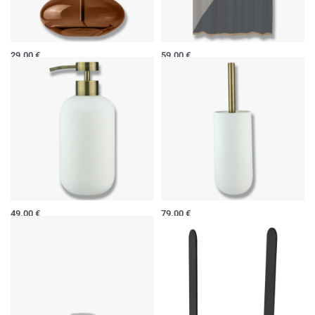
Aliejinė lempa-žvakidė AURA
Dušo užuolaida
29.00
€
59.00
€
Į krepšelį
Į krepšelį
Muilo dozatorius Lotus
WC Šepetys Lotus
49.00
€
79.00
€
Į krepšelį
Į krepšelį