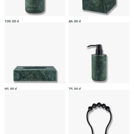
Tualeto šepetys MARBLE
Dėžutė MARBLE
109.00
€
46.00
€
Į krepšelį
Į krepšelį
Servetėlių dėžutė MARBLE
Muilo dozatorius MARBLE
95.00
€
75.00
€
Į krepšelį
Į krepšelį